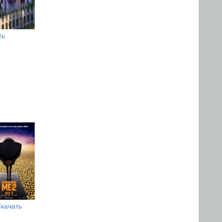
ть
качать