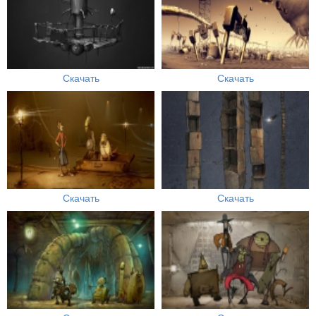
Скачать
Скачать
Скачать
Скачать