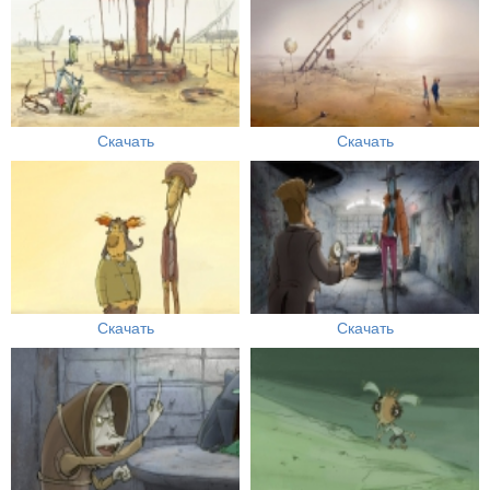
Скачать
Скачать
Скачать
Скачать