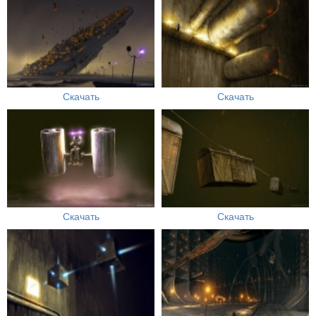
Скачать
Скачать
Скачать
Скачать