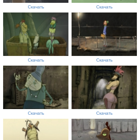
Скачать
Скачать
Скачать
Скачать
Скачать
Скачать