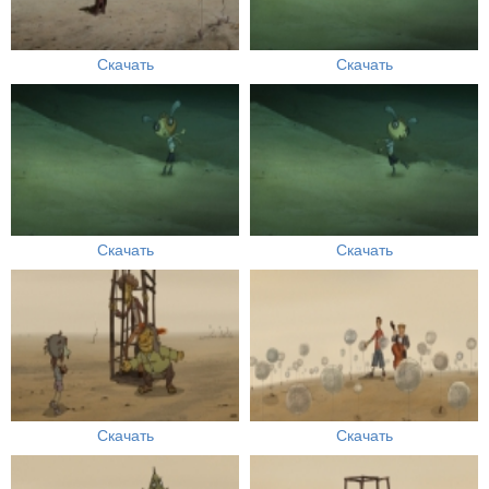
Скачать
Скачать
Скачать
Скачать
Скачать
Скачать