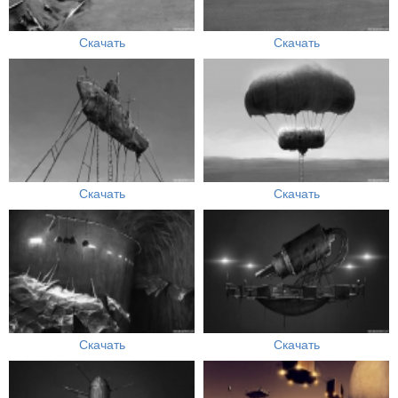
Скачать
Скачать
Скачать
Скачать
Скачать
Скачать