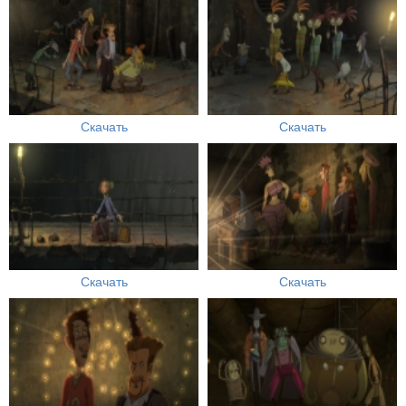
Скачать
Скачать
Скачать
Скачать