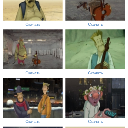
Скачать
Скачать
Скачать
Скачать
Скачать
Скачать