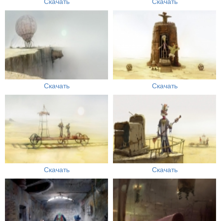
Скачать
Скачать
Скачать
Скачать
Скачать
Скачать