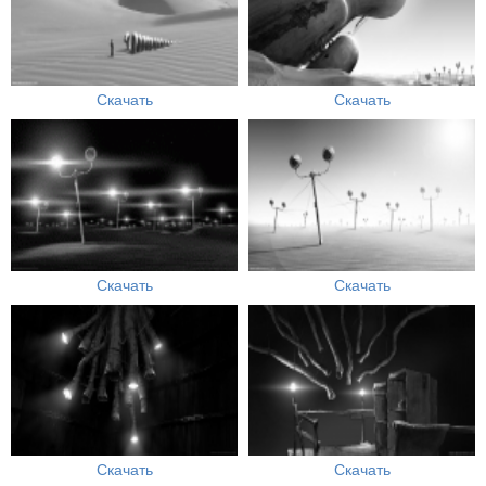
Скачать
Скачать
Скачать
Скачать
Скачать
Скачать