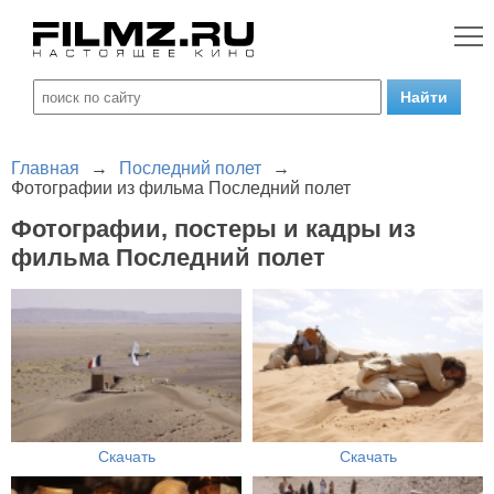
Главная
→
Последний полет
→
Фотографии из фильма Последний полет
Фотографии, постеры и кадры из
фильма Последний полет
Скачать
Скачать