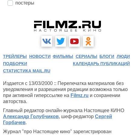
постеры
ТРЕЙЛЕРЫ
НОВОСТИ
ФИЛЬМЫ
СЕРИАЛЫ
БЛОГИ
ЛЮДИ
ПОДБОРКИ
КАЛЕНДАРЬ ПУБЛИКАЦИЙ
СТАТИСТИКА MAIL.RU
Издается с 13/03/2000 :: Перепечатка материалов без
уведомления и разрешения редакции возможна только
при активной гиперссылке на
Filmz.ru
и сохранении
авторства.
Главный редактор онлайн-журнала Настоящее КИНО
Александр Голубчиков
, шеф-редактор
Сергей
Горбачев
.
Журнал "про Настоящее кино" зарегистрирован