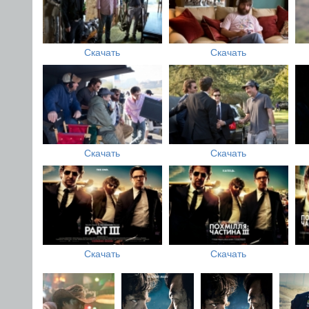
Скачать
Скачать
Скачать
Скачать
Скачать
Скачать