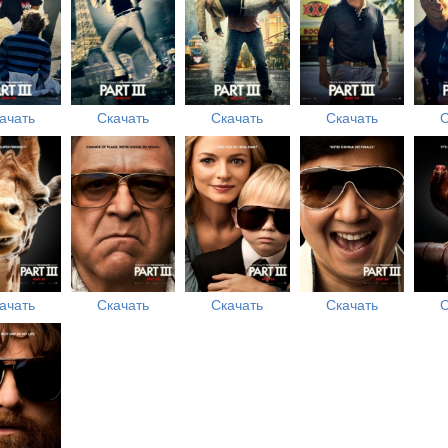
ачать
Скачать
Скачать
Скачать
С
ачать
Скачать
Скачать
Скачать
С