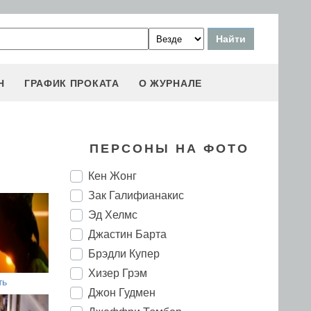
Н
ГРАФИК ПРОКАТА
О ЖУРНАЛЕ
ПЕРСОНЫ НА ФОТО
Кен Жонг
Зак Галифианакис
Эд Хелмс
Джастин Барта
Брэдли Купер
Хизер Грэм
ть
Джон Гудмен