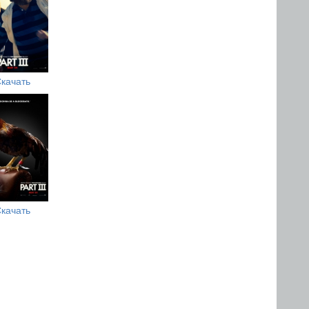
качать
качать