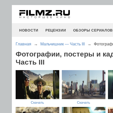
НОВОСТИ
РЕЦЕНЗИИ
ОБЗОРЫ СЕРИАЛОВ
Главная
→
Мальчишник — Часть III
→
Фотографи
Фотографии, постеры и к
Часть III
Скачать
Скачать