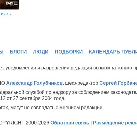
ачать
Ы
БЛОГИ
ЛЮДИ
ПОДБОРКИ
КАЛЕНДАРЬ ПУБЛ
 без уведомления и разрешения редакции возможна только 
ИНО
Александр Голубчиков
, шеф-редактор
Сергей Горбач
деральной службой по надзору за соблюдением законодате
2 от 27 сентября 2004 года.
ах, могут не совпадать с мнением редакции.
OPYRIGHT 2000-2026
Обратная связь
|
Размещение рек