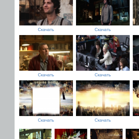
Скачать
Скачать
Скачать
Скачать
Скачать
Скачать