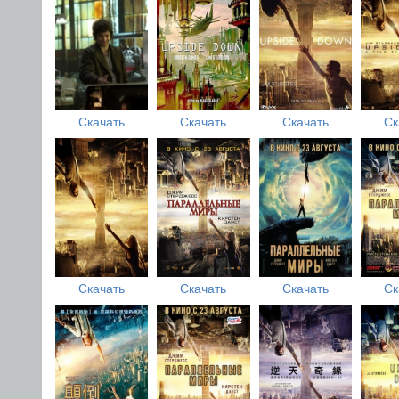
Скачать
Скачать
Скачать
Ск
Скачать
Скачать
Скачать
Ск