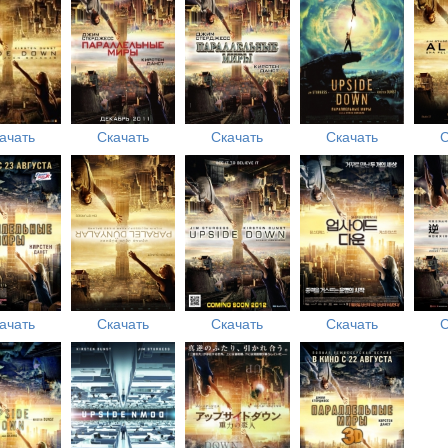
ачать
Скачать
Скачать
Скачать
С
ачать
Скачать
Скачать
Скачать
С