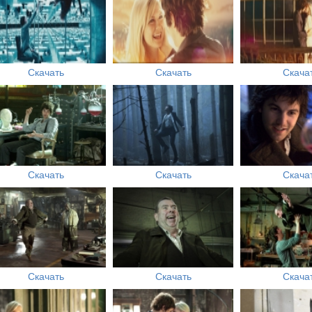
Скачать
Скачать
Скача
Скачать
Скачать
Скача
Скачать
Скачать
Скача