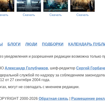
ачать
Скачать
Скачать
Скачать
Ы
БЛОГИ
ЛЮДИ
ПОДБОРКИ
КАЛЕНДАРЬ ПУБЛ
 без уведомления и разрешения редакции возможна только 
ИНО
Александр Голубчиков
, шеф-редактор
Сергей Горбач
деральной службой по надзору за соблюдением законодате
2 от 27 сентября 2004 года.
ах, могут не совпадать с мнением редакции.
OPYRIGHT 2000-2026
Обратная связь
|
Размещение рек