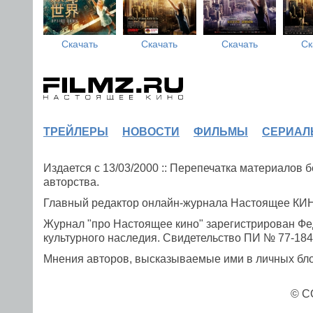
Скачать
Скачать
Скачать
Ск
ТРЕЙЛЕРЫ
НОВОСТИ
ФИЛЬМЫ
СЕРИАЛ
Издается с 13/03/2000 :: Перепечатка материалов
авторства.
Главный редактор онлайн-журнала Настоящее К
Журнал "про Настоящее кино" зарегистрирован Фе
культурного наследия. Свидетельство ПИ № 77-1841
Мнения авторов, высказываемые ими в личных блог
© C