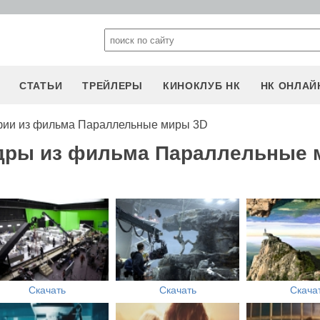
СТАТЬИ
ТРЕЙЛЕРЫ
КИНОКЛУБ НК
НК ОНЛАЙ
фии из фильма Параллельные миры 3D
адры из фильма Параллельные
Скачать
Скачать
Скача