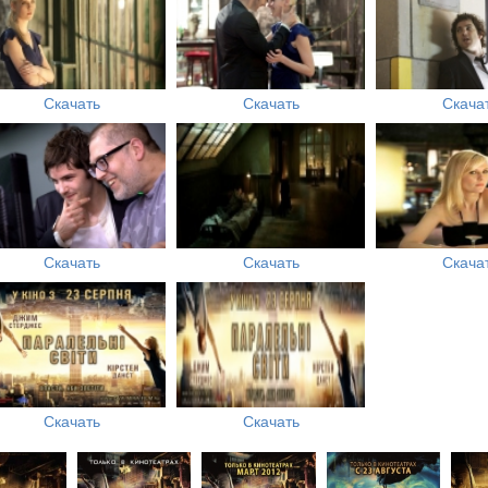
Скачать
Скачать
Скача
Скачать
Скачать
Скача
Скачать
Скачать