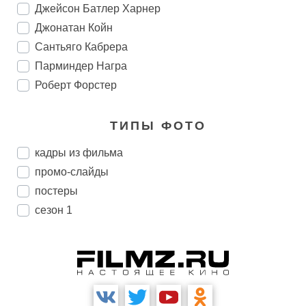
Джейсон Батлер Харнер
Джонатан Койн
Сантьяго Кабрера
Парминдер Награ
Роберт Форстер
ТИПЫ ФОТО
кадры из фильма
промо-слайды
постеры
сезон 1