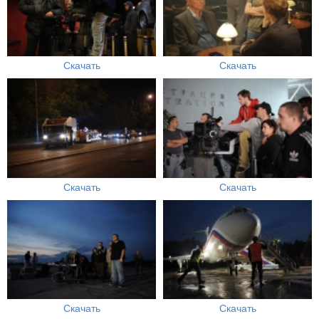
Скачать
Скачать
Скачать
Скачать
Скачать
Скачать