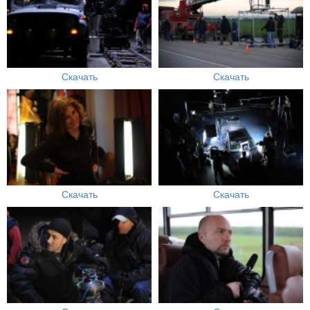
Скачать
Скачать
Скачать
Скачать