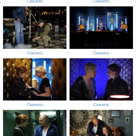
Скачать
Скачать
Скачать
Скачать
Скачать
Скачать