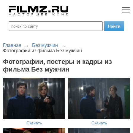
Главная
→
Без мужчин
→
Фотографии из фильма Без мужчин
Фотографии, постеры и кадры из
фильма Без мужчин
Скачать
Скачать