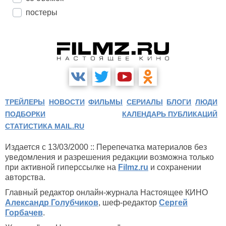
постеры
ТРЕЙЛЕРЫ
НОВОСТИ
ФИЛЬМЫ
СЕРИАЛЫ
БЛОГИ
ЛЮДИ
ПОДБОРКИ
КАЛЕНДАРЬ ПУБЛИКАЦИЙ
СТАТИСТИКА MAIL.RU
Издается с 13/03/2000 :: Перепечатка материалов без
уведомления и разрешения редакции возможна только
при активной гиперссылке на
Filmz.ru
и сохранении
авторства.
Главный редактор онлайн-журнала Настоящее КИНО
Александр Голубчиков
, шеф-редактор
Сергей
Горбачев
.