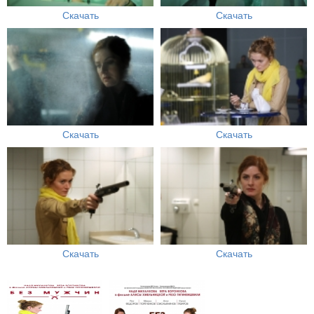
Скачать
Скачать
Скачать
Скачать
Скачать
Скачать