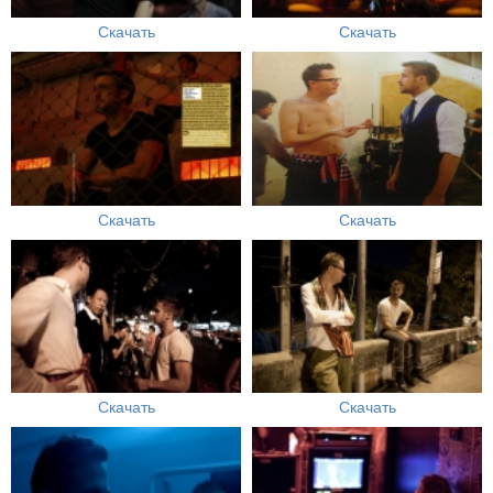
Скачать
Скачать
Скачать
Скачать
Скачать
Скачать