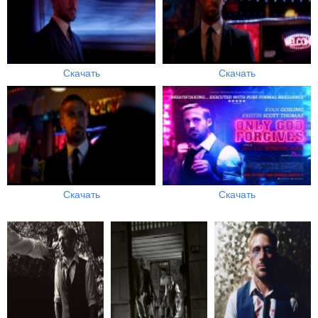
Скачать
Скачать
Скачать
Скачать