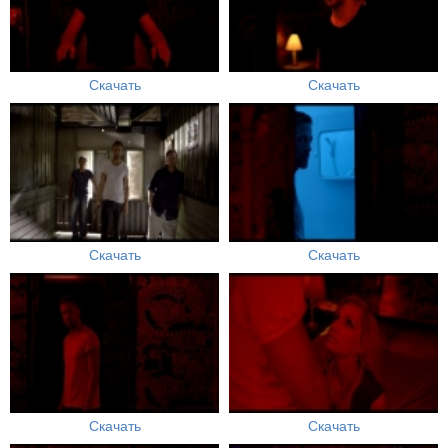
Скачать
Скачать
Скачать
Скачать
Скачать
Скачать