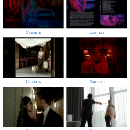
Скачать
Скачать
Скачать
Скачать