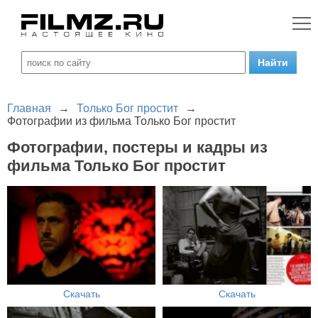
Главная
→
Только Бог простит
→
Фотографии из фильма Только Бог простит
Фотографии, постеры и кадры из
фильма Только Бог простит
Скачать
Скачать