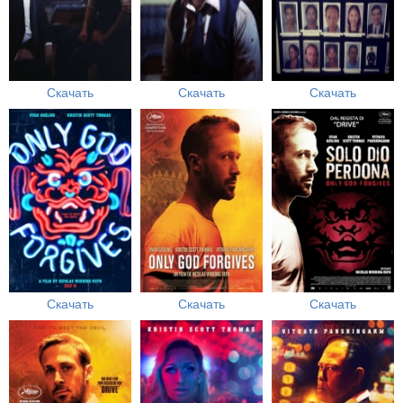
Скачать
Скачать
Скачать
Скачать
Скачать
Скачать