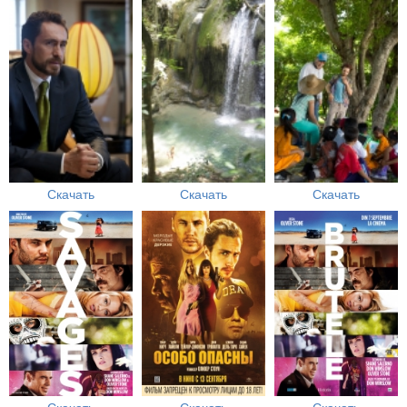
Скачать
Скачать
Скачать