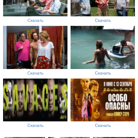
Скачать
Скачать
Скачать
Скачать
Скачать
Скачать