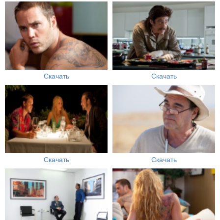
Скачать
Скачать
Скачать
Скачать