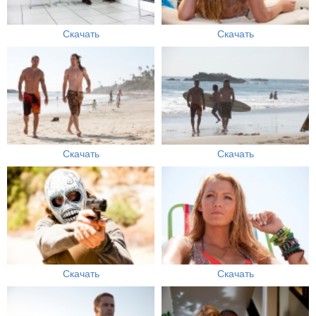
Скачать
Скачать
Скачать
Скачать
Скачать
Скачать