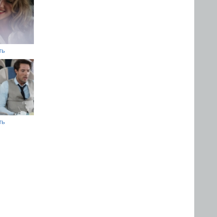
ть
ть