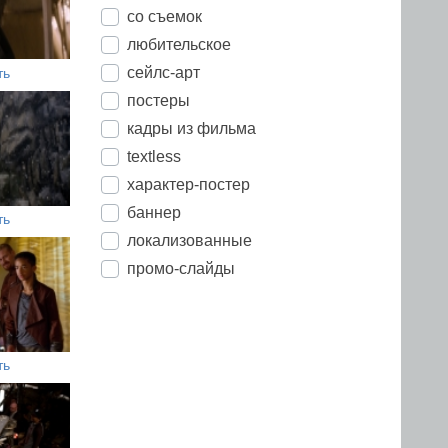
со съемок
любительское
сейлс-арт
ть
постеры
кадры из фильма
textless
характер-постер
баннер
ть
локализованные
промо-слайды
ть