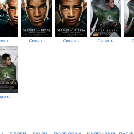
ачать
Скачать
Скачать
Скачать
С
ачать