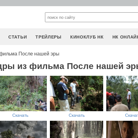
СТАТЬИ
ТРЕЙЛЕРЫ
КИНОКЛУБ НК
НК ОНЛАЙ
 фильма После нашей эры
дры из фильма После нашей э
Скачать
Скачать
Скача