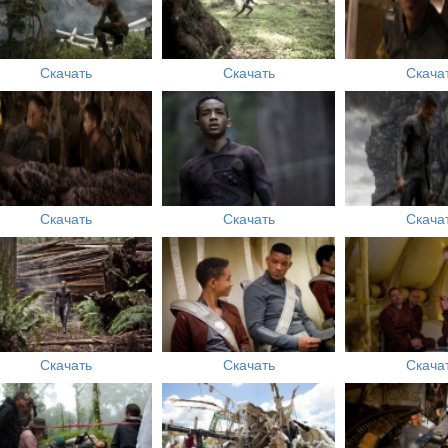
Скачать
Скачать
Скача
Скачать
Скачать
Скача
Скачать
Скачать
Скача