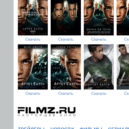
Скачать
Скачать
Скачать
Ск
Скачать
Скачать
Скачать
Ск