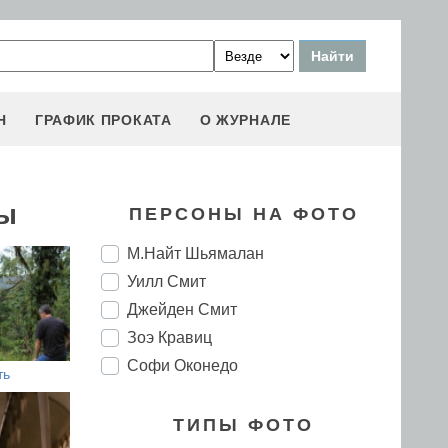
Н
ГРАФИК ПРОКАТА
О ЖУРНАЛЕ
ры
ПЕРСОНЫ НА ФОТО
М.Найт Шьямалан
Уилл Смит
Джейден Смит
Зоэ Кравиц
Софи Оконедо
ть
ТИПЫ ФОТО