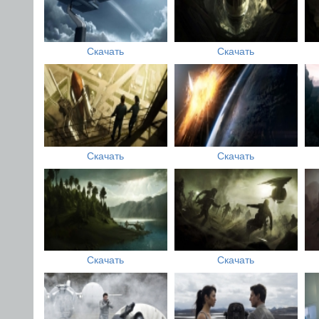
Скачать
Скачать
Скачать
Скачать
Скачать
Скачать