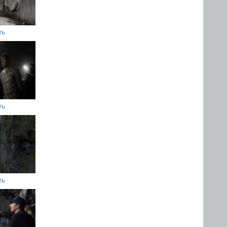
ть
ть
ть