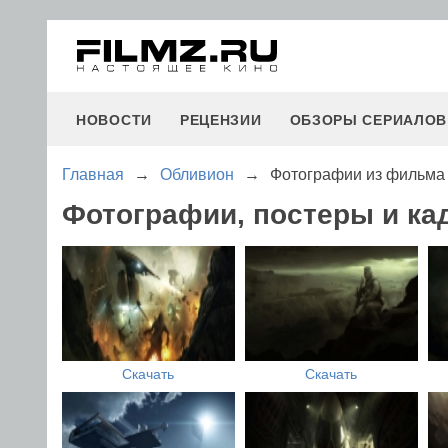
НОВОСТИ
РЕЦЕНЗИИ
ОБЗОРЫ СЕРИАЛОВ
Главная
→
Обливион
→
Фотографии из фильма
Фотографии, постеры и к
Скачать
Скачать