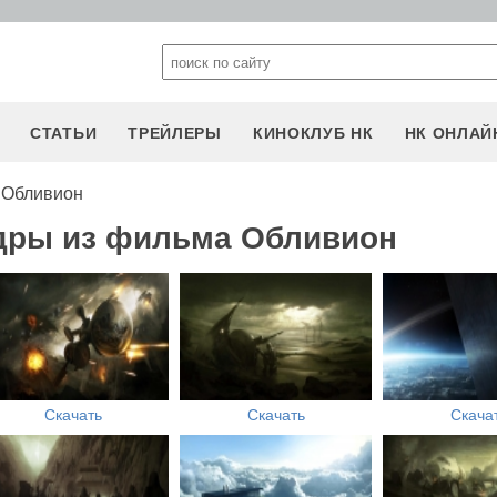
СТАТЬИ
ТРЕЙЛЕРЫ
КИНОКЛУБ НК
НК ОНЛАЙ
 Обливион
адры из фильма Обливион
Скачать
Скачать
Скача