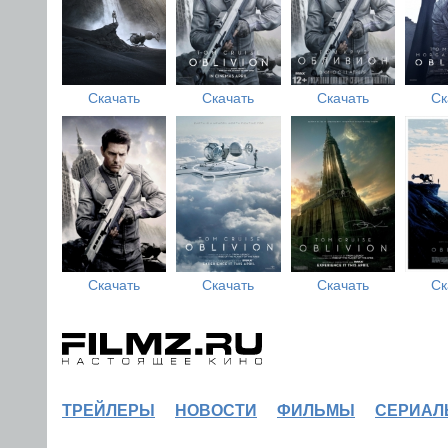
Скачать
Скачать
Скачать
Ск
Скачать
Скачать
Скачать
Ск
ТРЕЙЛЕРЫ
НОВОСТИ
ФИЛЬМЫ
СЕРИАЛ