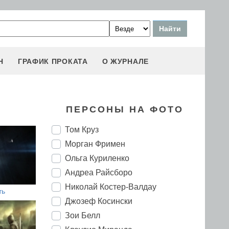
Н
ГРАФИК ПРОКАТА
О ЖУРНАЛЕ
ПЕРСОНЫ НА ФОТО
Том Круз
Морган Фримен
Ольга Куриленко
Андреа Райсборо
Николай Костер-Валдау
ть
Джозеф Косински
Зои Белл