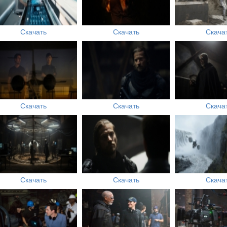
Скачать
Скачать
Скача
Скачать
Скачать
Скача
Скачать
Скачать
Скача