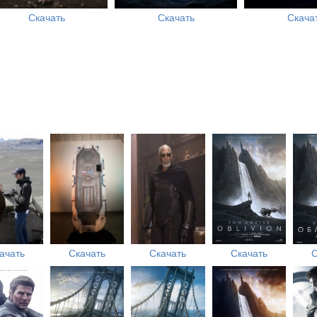
Скачать
Скачать
Скача
ачать
Скачать
Скачать
Скачать
С