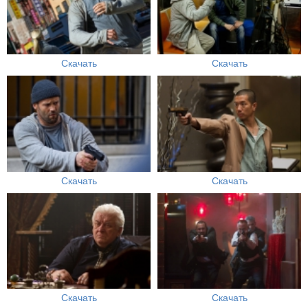
Скачать
Скачать
Скачать
Скачать
Скачать
Скачать