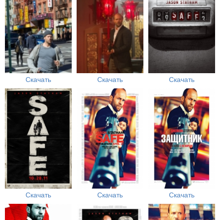
Скачать
Скачать
Скачать
Скачать
Скачать
Скачать