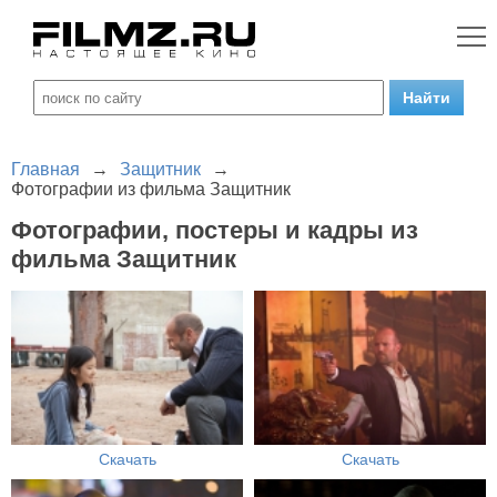
Главная
→
Защитник
→
Фотографии из фильма Защитник
Фотографии, постеры и кадры из
фильма Защитник
Скачать
Скачать