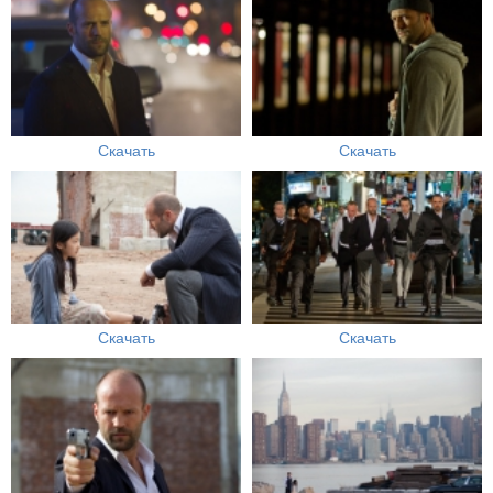
Скачать
Скачать
Скачать
Скачать