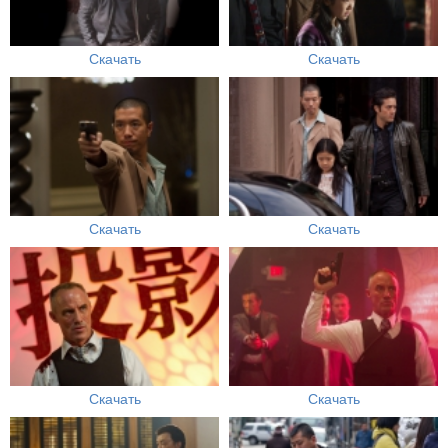
Скачать
Скачать
Скачать
Скачать
Скачать
Скачать