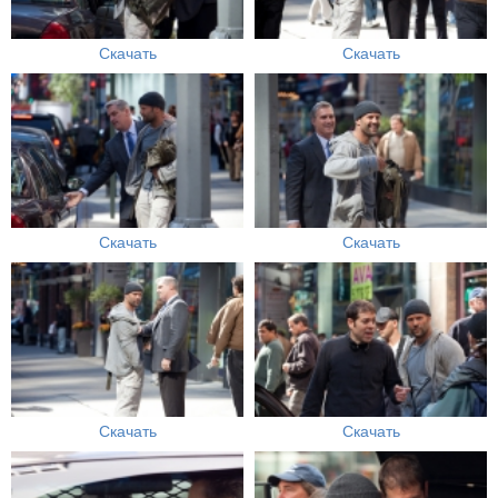
Скачать
Скачать
Скачать
Скачать
Скачать
Скачать