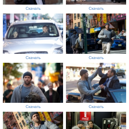
Скачать
Скачать
Скачать
Скачать
Скачать
Скачать