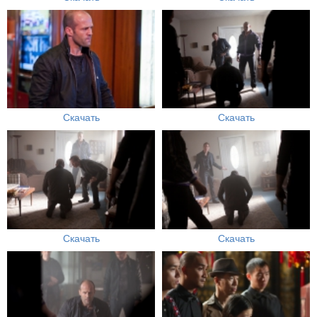
Скачать
Скачать
Скачать
Скачать