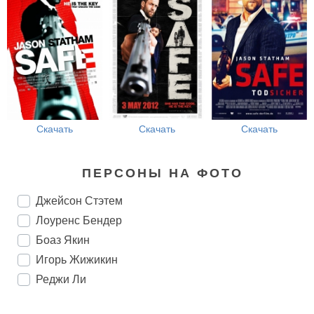
Скачать
Скачать
Скачать
ПЕРСОНЫ НА ФОТО
Джейсон Стэтем
Лоуренс Бендер
Боаз Якин
Игорь Жижикин
Реджи Ли