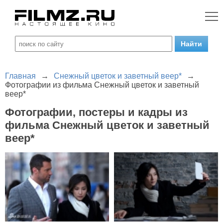
Главная
→
Снежный цветок и заветный веер*
→
Фотографии из фильма Снежный цветок и заветный
веер*
Фотографии, постеры и кадры из
фильма Снежный цветок и заветный
веер*