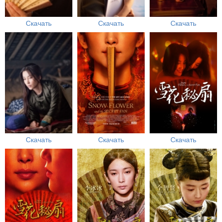
Скачать
Скачать
Скачать
Скачать
Скачать
Скачать