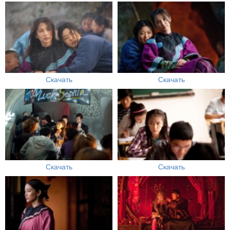
Скачать
Скачать
Скачать
Скачать