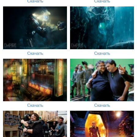
Скачать
Скачать
Скачать
Скачать
Скачать
Скачать