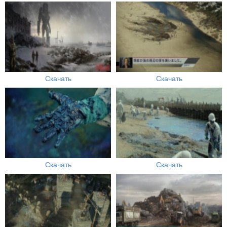
Скачать
Скачать
Скачать
Скачать