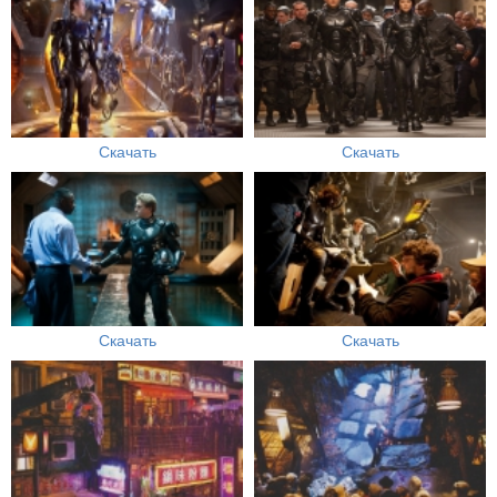
Скачать
Скачать
Скачать
Скачать