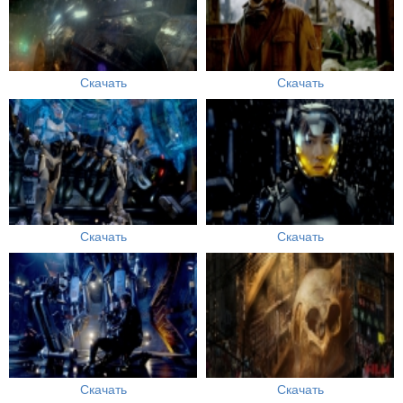
Скачать
Скачать
Скачать
Скачать
Скачать
Скачать