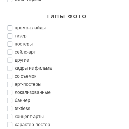
ТИПЫ ФОТО
промо-слайды
тизер
постеры
сейлс-арт
другие
кадры из фильма
со съемок
арт-постеры
локализованные
баннер
textless
концепт-арты
характер-постер