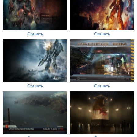
Скачать
Скачать
Скачать
Скачать