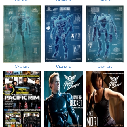
Скачать
Скачать
Скачать