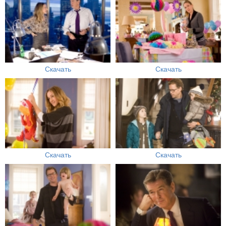
Скачать
Скачать
Скачать
Скачать