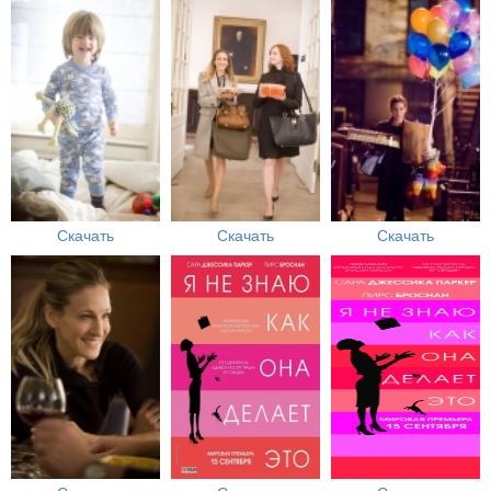
Скачать
Скачать
Скачать