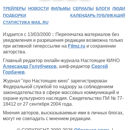
ТРЕЙЛЕРЫ
НОВОСТИ
ФИЛЬМЫ
СЕРИАЛЫ
БЛОГИ
ЛЮДИ
ПОДБОРКИ
КАЛЕНДАРЬ ПУБЛИКАЦИЙ
СТАТИСТИКА MAIL.RU
Издается с 13/03/2000 :: Перепечатка материалов без
уведомления и разрешения редакции возможна только
при активной гиперссылке на
Filmz.ru
и сохранении
авторства.
Главный редактор онлайн-журнала Настоящее КИНО
Александр Голубчиков
, шеф-редактор
Сергей
Горбачев
.
Журнал "про Настоящее кино" зарегистрирован
Федеральной службой по надзору за соблюдением
законодательства в сфере массовых коммуникаций и
охране культурного наследия. Свидетельство ПИ № 77-
18412 от 27 сентября 2004 года.
Мнения авторов, высказываемые ими в личных блогах,
могут не совпадать с мнением редакции.