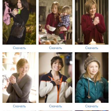
Скачать
Скачать
Скачать
Скачать
Скачать
Скачать