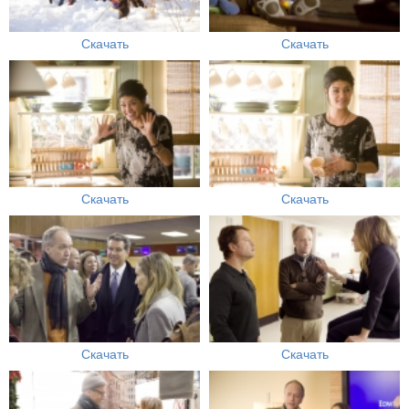
Скачать
Скачать
Скачать
Скачать
Скачать
Скачать