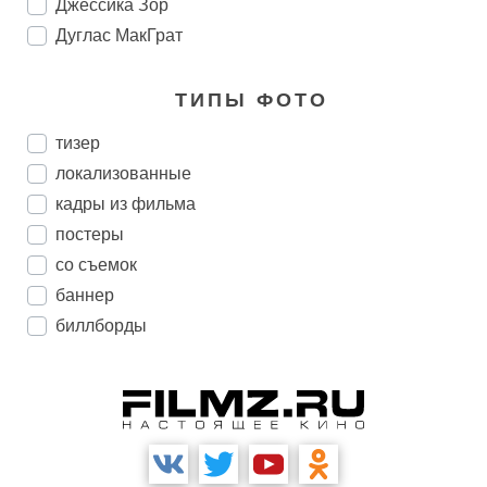
Джессика Зор
Дуглас МакГрат
ТИПЫ ФОТО
тизер
локализованные
кадры из фильма
постеры
со съемок
баннер
биллборды