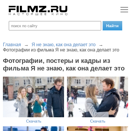
Главная
→
Я не знаю, как она делает это
→
Фотографии из фильма Я не знаю, как она делает это
Фотографии, постеры и кадры из
фильма Я не знаю, как она делает это
Скачать
Скачать