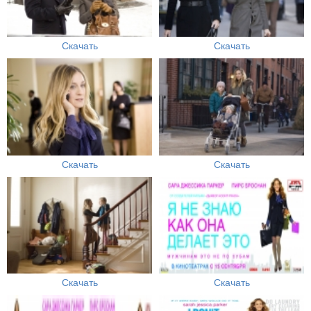
Скачать
Скачать
Скачать
Скачать
Скачать
Скачать