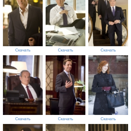
Скачать
Скачать
Скачать
Скачать
Скачать
Скачать