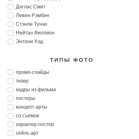
Даглас Смит
Левен Рэмбин
Стэнли Туччи
Нейтан Филлион
Энтони Хэд
ТИПЫ ФОТО
промо-слайды
тизер
кадры из фильма
постеры
концепт-арты
со съемок
характер-постер
сейлс-арт