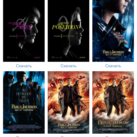
Скачать
Скачать
Скачать