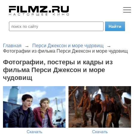
Главная
→
Перси Джексон и море чудовищ
→
Фотографии из фильма Перси Джексон и море чудовищ
Фотографии, постеры и кадры из
фильма Перси Джексон и море
чудовищ
Скачать
Скачать