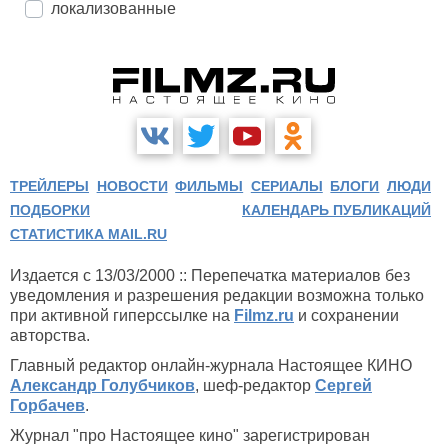
локализованные
ТРЕЙЛЕРЫ
НОВОСТИ
ФИЛЬМЫ
СЕРИАЛЫ
БЛОГИ
ЛЮДИ
ПОДБОРКИ
КАЛЕНДАРЬ ПУБЛИКАЦИЙ
СТАТИСТИКА MAIL.RU
Издается с 13/03/2000 :: Перепечатка материалов без
уведомления и разрешения редакции возможна только
при активной гиперссылке на
Filmz.ru
и сохранении
авторства.
Главный редактор онлайн-журнала Настоящее КИНО
Александр Голубчиков
, шеф-редактор
Сергей
Горбачев
.
Журнал "про Настоящее кино" зарегистрирован