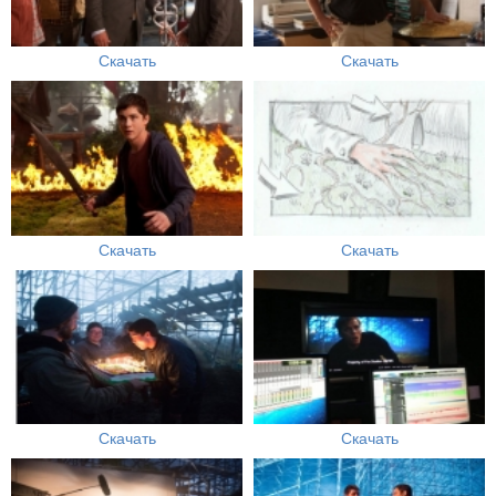
Скачать
Скачать
Скачать
Скачать
Скачать
Скачать