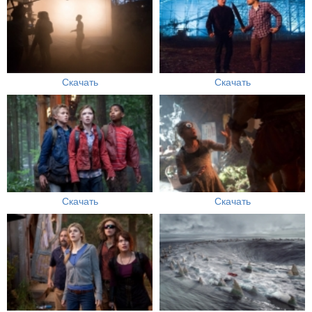
Скачать
Скачать
Скачать
Скачать