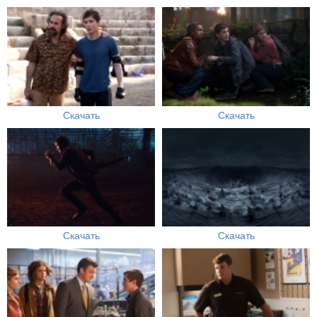
Скачать
Скачать
Скачать
Скачать