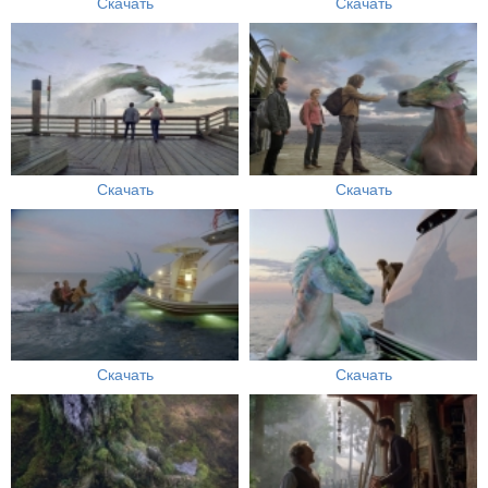
Скачать
Скачать
Скачать
Скачать
Скачать
Скачать