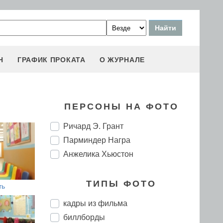
Н
ГРАФИК ПРОКАТА
О ЖУРНАЛЕ
ПЕРСОНЫ НА ФОТО
Ричард Э. Грант
Парминдер Награ
Анжелика Хьюстон
ТИПЫ ФОТО
ть
кадры из фильма
биллборды