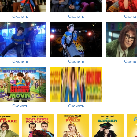
Скачать
Скачать
Скача
Скачать
Скачать
Скача
Скачать
Скачать