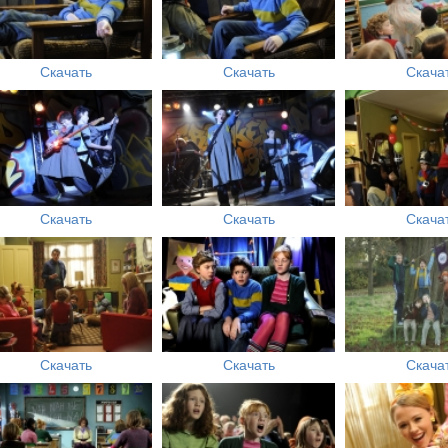
Скачать
Скачать
Скача
Скачать
Скачать
Скача
Скачать
Скачать
Скача