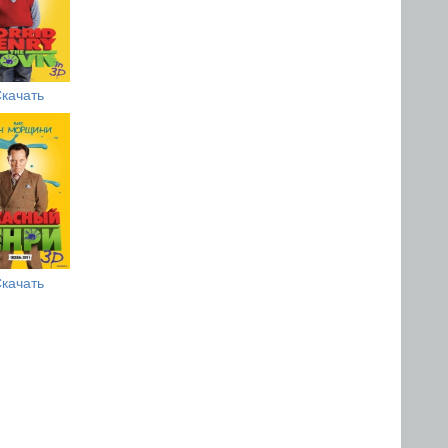
качать
качать