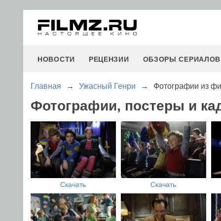
НОВОСТИ
РЕЦЕНЗИИ
ОБЗОРЫ СЕРИАЛОВ
Главная
→
Ужасный Генри
→
Фотографии из ф
Фотографии, постеры и ка
Скачать
Скачать