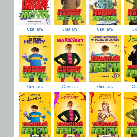
Скачать
Скачать
Скачать
Ск
Скачать
Скачать
Скачать
Ск