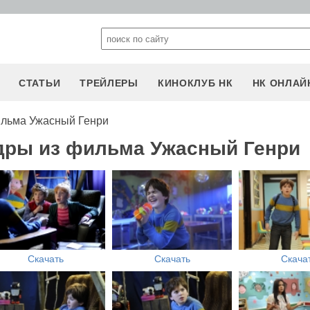
СТАТЬИ
ТРЕЙЛЕРЫ
КИНОКЛУБ НК
НК ОНЛАЙ
ильма Ужасный Генри
дры из фильма Ужасный Генри
Скачать
Скачать
Скача