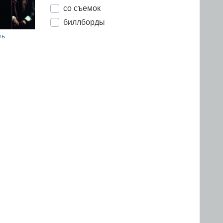
со съемок
биллборды
ть