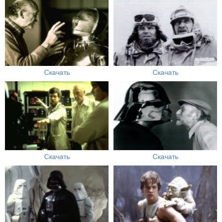
Скачать
Скачать
Скачать
Скачать