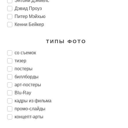
Энтони Дэниелс
Дэвид Проуз
Питер Мэйхью
Кенни Бейкер
ТИПЫ ФОТО
со съемок
тизер
постеры
биллборды
арт-постеры
Blu-Ray
кадры из фильма
промо-слайды
концепт-арты