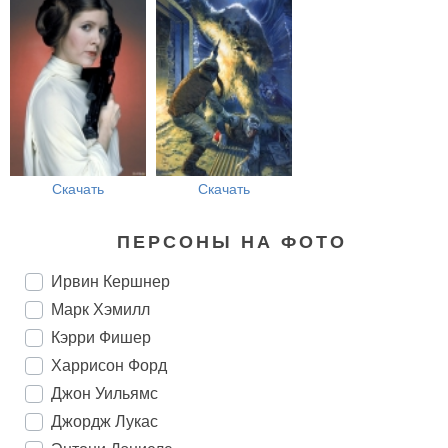
Скачать
Скачать
ПЕРСОНЫ НА ФОТО
Ирвин Кершнер
Марк Хэмилл
Кэрри Фишер
Харрисон Форд
Джон Уильямс
Джордж Лукас