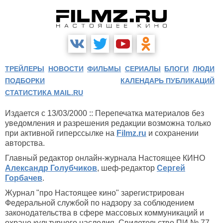
ТРЕЙЛЕРЫ
НОВОСТИ
ФИЛЬМЫ
СЕРИАЛЫ
БЛОГИ
ЛЮДИ
ПОДБОРКИ
КАЛЕНДАРЬ ПУБЛИКАЦИЙ
СТАТИСТИКА MAIL.RU
Издается с 13/03/2000 :: Перепечатка материалов без
уведомления и разрешения редакции возможна только
при активной гиперссылке на
Filmz.ru
и сохранении
авторства.
Главный редактор онлайн-журнала Настоящее КИНО
Александр Голубчиков
, шеф-редактор
Сергей
Горбачев
.
Журнал "про Настоящее кино" зарегистрирован
Федеральной службой по надзору за соблюдением
законодательства в сфере массовых коммуникаций и
охране культурного наследия. Свидетельство ПИ № 77-