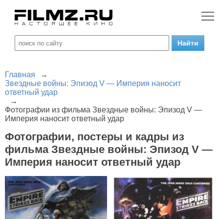
Главная
→
Звездные войны: Эпизод V — Империя наносит
ответный удар
→
Фотографии из фильма Звездные войны: Эпизод V —
Империя наносит ответный удар
Фотографии, постеры и кадры из
фильма Звездные войны: Эпизод V —
Империя наносит ответный удар