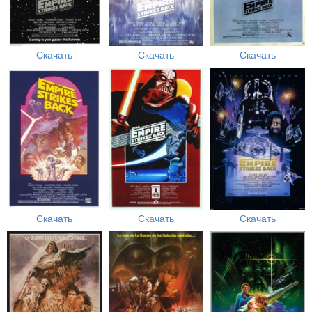
Скачать
Скачать
Скачать
Скачать
Скачать
Скачать