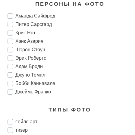
ПЕРСОНЫ НА ФОТО
Аманда Сайфред
Питер Сарсгард
Крис Нот
Хэнк Азария
Шэрон Стоун
Эрик Робертс
Адам Броди
Джуно Темпл
Бобби Каннавале
Джеймс Франко
ТИПЫ ФОТО
сейлс-арт
тизер