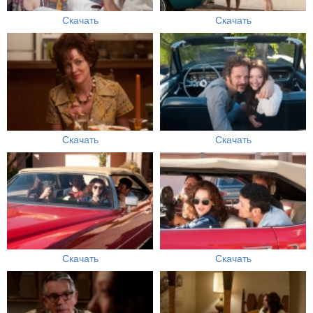
Скачать
Скачать
Скачать
Скачать
Скачать
Скачать