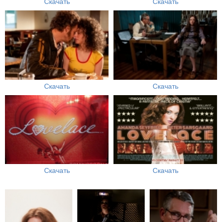
Скачать
Скачать
Скачать
Скачать
Скачать
Скачать