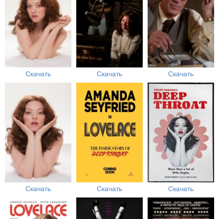
Скачать
Скачать
Скачать
Скачать
Скачать
Скачать