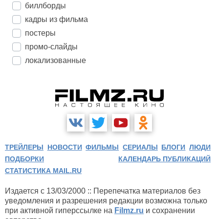
биллборды
кадры из фильма
постеры
промо-слайды
локализованные
ТРЕЙЛЕРЫ
НОВОСТИ
ФИЛЬМЫ
СЕРИАЛЫ
БЛОГИ
ЛЮДИ
ПОДБОРКИ
КАЛЕНДАРЬ ПУБЛИКАЦИЙ
СТАТИСТИКА MAIL.RU
Издается с 13/03/2000 :: Перепечатка материалов без
уведомления и разрешения редакции возможна только
при активной гиперссылке на
Filmz.ru
и сохранении