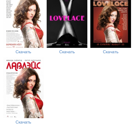
Скачать
Скачать
Скачать
Скачать