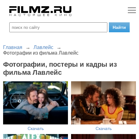
Главная
→
Лавлейс
→
Фотографии из фильма Лавлейс
Фотографии, постеры и кадры из
фильма Лавлейс
Скачать
Скачать