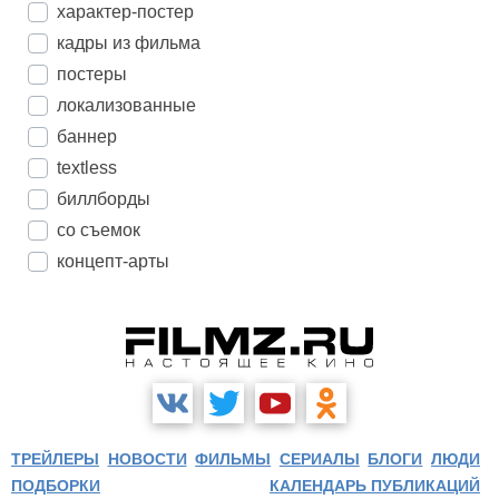
характер-постер
кадры из фильма
постеры
локализованные
баннер
textless
биллборды
со съемок
концепт-арты
ТРЕЙЛЕРЫ
НОВОСТИ
ФИЛЬМЫ
СЕРИАЛЫ
БЛОГИ
ЛЮДИ
ПОДБОРКИ
КАЛЕНДАРЬ ПУБЛИКАЦИЙ