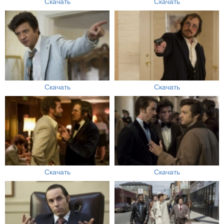
Скачать
Скачать
Скачать
Скачать
Скачать
Скачать