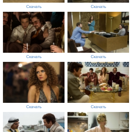
Скачать
Скачать
Скачать
Скачать
Скачать
Скачать