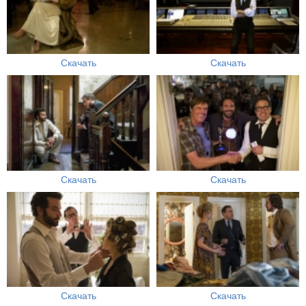
Скачать
Скачать
Скачать
Скачать
Скачать
Скачать