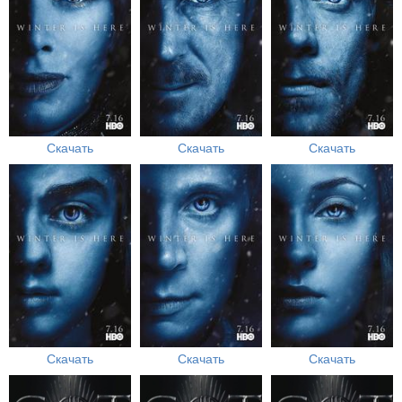
Скачать
Скачать
Скачать
Скачать
Скачать
Скачать