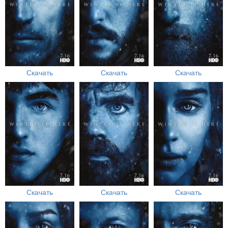
Скачать
Скачать
Скачать
Скачать
Скачать
Скачать