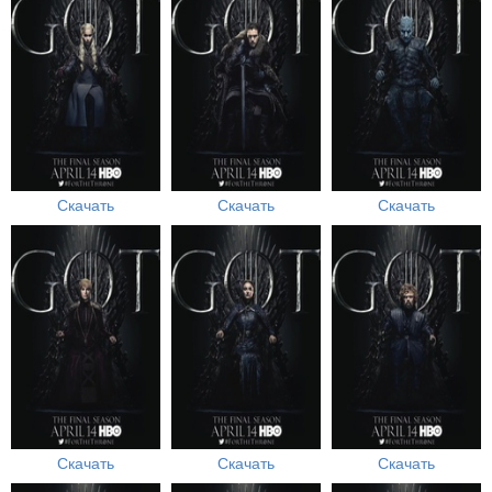
Скачать
Скачать
Скачать
Скачать
Скачать
Скачать