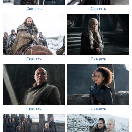
Скачать
Скачать
Скачать
Скачать
Скачать
Скачать