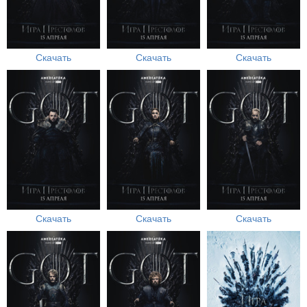
Скачать
Скачать
Скачать
Скачать
Скачать
Скачать