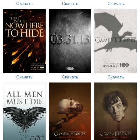
Скачать
Скачать
Скачать
Скачать
Скачать
Скачать