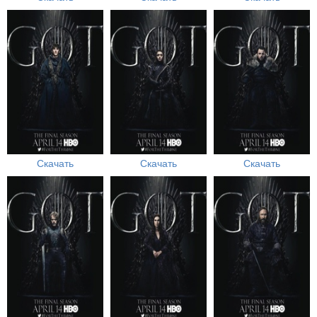
Скачать
Скачать
Скачать