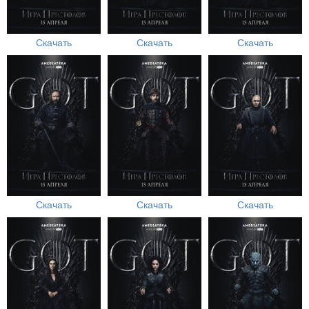
Скачать
Скачать
Скачать
Скачать
Скачать
Скачать