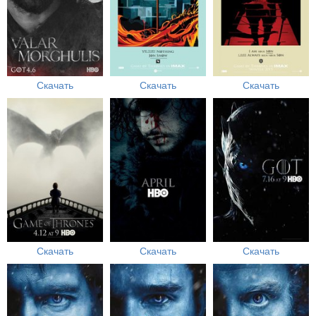
Скачать
Скачать
Скачать
Скачать
Скачать
Скачать