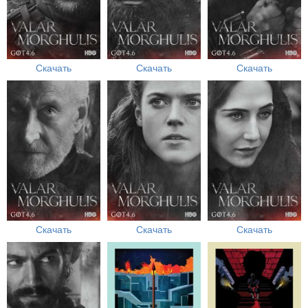
Скачать
Скачать
Скачать
Скачать
Скачать
Скачать