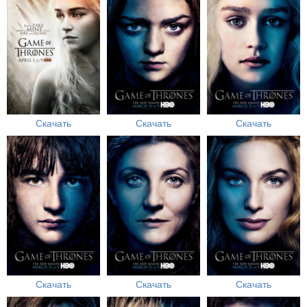
Скачать
Скачать
Скачать
Скачать
Скачать
Скачать