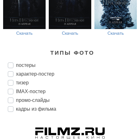
Скачать
Скачать
Скачать
ТИПЫ ФОТО
постеры
характер-постер
тизер
IMAX-постер
промо-слайды
кадры из фильма