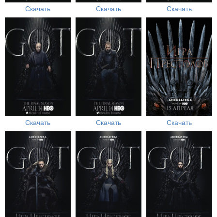
Скачать
Скачать
Скачать
Скачать
Скачать
Скачать