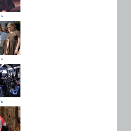
ть
ть
ть