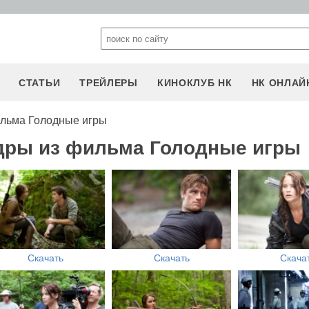
СТАТЬИ
ТРЕЙЛЕРЫ
КИНОКЛУБ НК
НК ОНЛАЙ
льма Голодные игры
адры из фильма Голодные игры
Скачать
Скачать
Скача