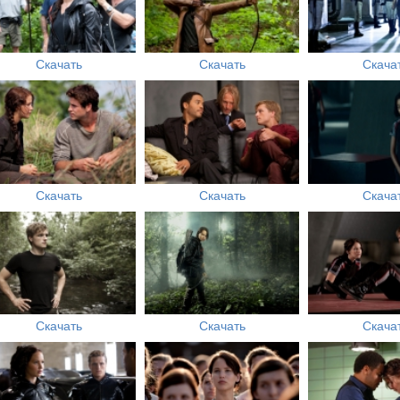
Скачать
Скачать
Скача
Скачать
Скачать
Скача
Скачать
Скачать
Скача