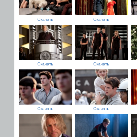
Скачать
Скачать
Скачать
Скачать
Скачать
Скачать