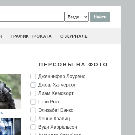
Н
ГРАФИК ПРОКАТА
О ЖУРНАЛЕ
ПЕРСОНЫ НА ФОТО
Дженнифер Лоуренс
Джош Хатчерсон
Лиам Хемсворт
Гэри Росс
Элизабет Бэнкс
ть
Ленни Кравиц
Вуди Харрельсон