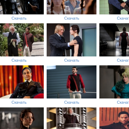
Скачать
Скачать
Скача
Скачать
Скачать
Скача
Скачать
Скачать
Скача