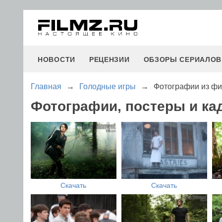
НОВОСТИ
РЕЦЕНЗИИ
ОБЗОРЫ СЕРИАЛОВ
Главная
→
Голодные игры
→
Фотографии из фи
Фотографии, постеры и к
Скачать
Скачать