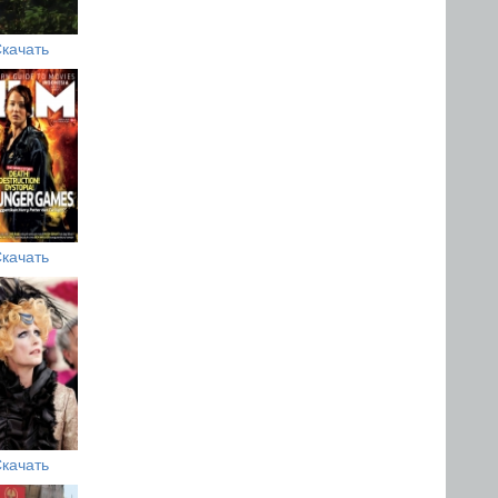
качать
качать
качать