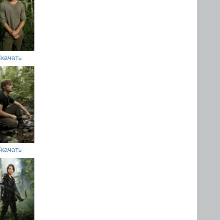
качать
качать