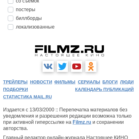
со съемок
постеры
биллборды
локализованные
ТРЕЙЛЕРЫ
НОВОСТИ
ФИЛЬМЫ
СЕРИАЛЫ
БЛОГИ
ЛЮДИ
ПОДБОРКИ
КАЛЕНДАРЬ ПУБЛИКАЦИЙ
СТАТИСТИКА MAIL.RU
Издается с 13/03/2000 :: Перепечатка материалов без
уведомления и разрешения редакции возможна только
при активной гиперссылке на
Filmz.ru
и сохранении
авторства.
Главный редактор онлайн-журнала Настоящее КИНО