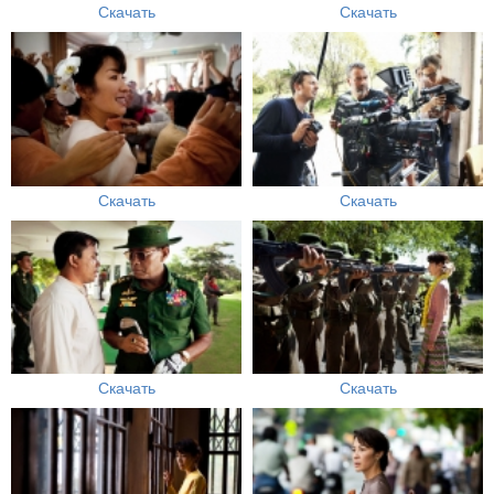
Скачать
Скачать
Скачать
Скачать
Скачать
Скачать