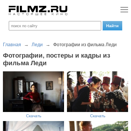
Главная
→
Леди
→
Фотографии из фильма Леди
Фотографии, постеры и кадры из
фильма Леди
Скачать
Скачать