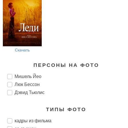
Скачать
ПЕРСОНЫ НА ФОТО
Мишель Йео
Люк Бессон
Дэвид Тьюлис
ТИПЫ ФОТО
кадры из фильма