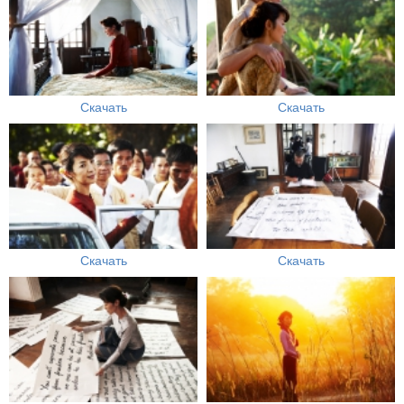
Скачать
Скачать
Скачать
Скачать