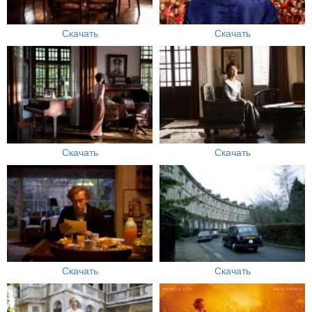
Скачать
Скачать
Скачать
Скачать
Скачать
Скачать