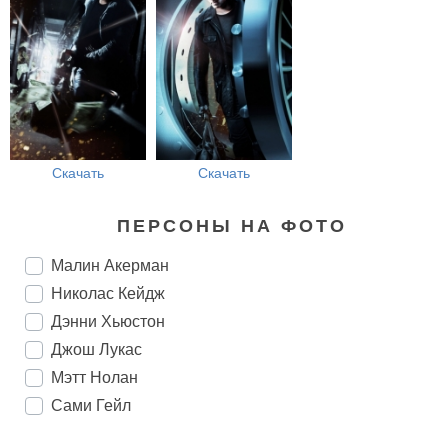
Скачать
Скачать
ПЕРСОНЫ НА ФОТО
Малин Акерман
Николас Кейдж
Дэнни Хьюстон
Джош Лукас
Мэтт Нолан
Сами Гейл