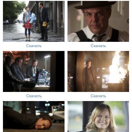
Скачать
Скачать
Скачать
Скачать