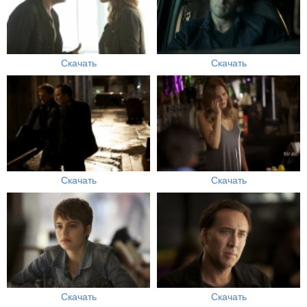
Скачать
Скачать
Скачать
Скачать
Скачать
Скачать