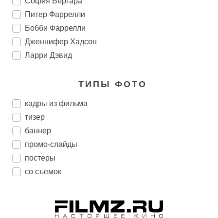
София Вергара
Питер Фаррелли
Бобби Фаррелли
Дженнифер Хадсон
Ларри Дэвид
ТИПЫ ФОТО
кадры из фильма
тизер
баннер
промо-слайды
постеры
со съемок