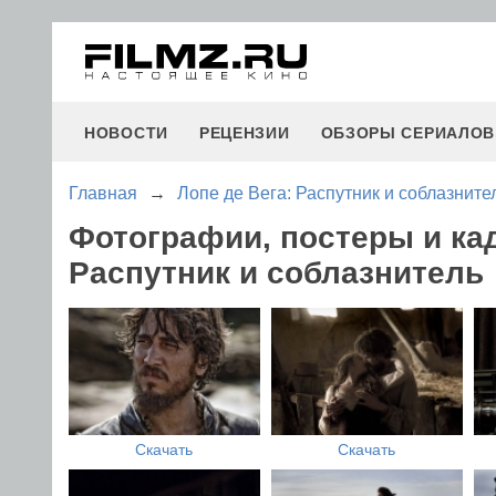
НОВОСТИ
РЕЦЕНЗИИ
ОБЗОРЫ СЕРИАЛОВ
Главная
→
Лопе де Вега: Распутник и соблазните
Фотографии, постеры и ка
Распутник и соблазнитель
Скачать
Скачать