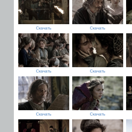
Скачать
Скачать
Скачать
Скачать
Скачать
Скачать