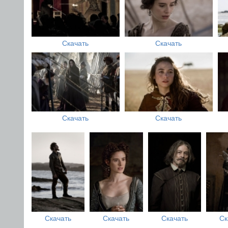
Скачать
Скачать
Скачать
Скачать
Скачать
Скачать
Скачать
Ск