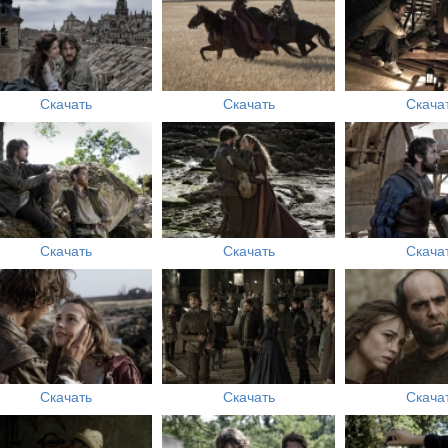
Скачать
Скачать
Скача
Скачать
Скачать
Скача
Скачать
Скачать
Скача