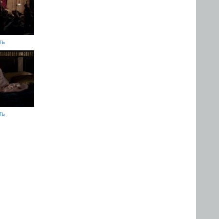
ть
ть