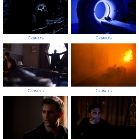
Скачать
Скачать
Скачать
Скачать