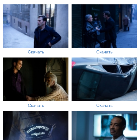
Скачать
Скачать
Скачать
Скачать