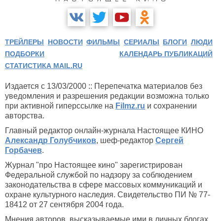
ТРЕЙЛЕРЫ
НОВОСТИ
ФИЛЬМЫ
СЕРИАЛЫ
БЛОГИ
ЛЮДИ
ПОДБОРКИ
КАЛЕНДАРЬ ПУБЛИКАЦИЙ
СТАТИСТИКА MAIL.RU
Издается с 13/03/2000 :: Перепечатка материалов без
уведомления и разрешения редакции возможна только
при активной гиперссылке на
Filmz.ru
и сохранении
авторства.
Главный редактор онлайн-журнала Настоящее КИНО
Александр Голубчиков
, шеф-редактор
Сергей
Горбачев
.
Журнал "про Настоящее кино" зарегистрирован
Федеральной службой по надзору за соблюдением
законодательства в сфере массовых коммуникаций и
охране культурного наследия. Свидетельство ПИ № 77-
18412 от 27 сентября 2004 года.
Мнения авторов, высказываемые ими в личных блогах,