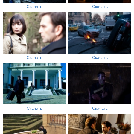
Скачать
Скачать
Скачать
Скачать
Скачать
Скачать