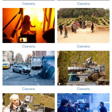
Скачать
Скачать
Скачать
Скачать
Скачать
Скачать