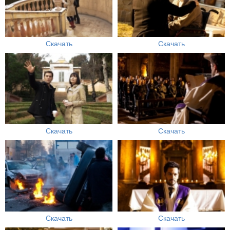
Скачать
Скачать
Скачать
Скачать
Скачать
Скачать