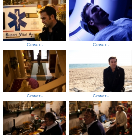
Скачать
Скачать
Скачать
Скачать