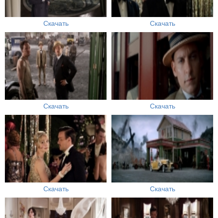
Скачать
Скачать
Скачать
Скачать
Скачать
Скачать