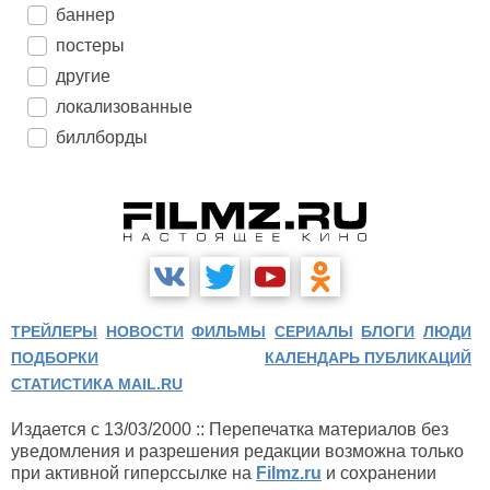
баннер
постеры
другие
локализованные
биллборды
ТРЕЙЛЕРЫ
НОВОСТИ
ФИЛЬМЫ
СЕРИАЛЫ
БЛОГИ
ЛЮДИ
ПОДБОРКИ
КАЛЕНДАРЬ ПУБЛИКАЦИЙ
СТАТИСТИКА MAIL.RU
Издается с 13/03/2000 :: Перепечатка материалов без
уведомления и разрешения редакции возможна только
при активной гиперссылке на
Filmz.ru
и сохранении