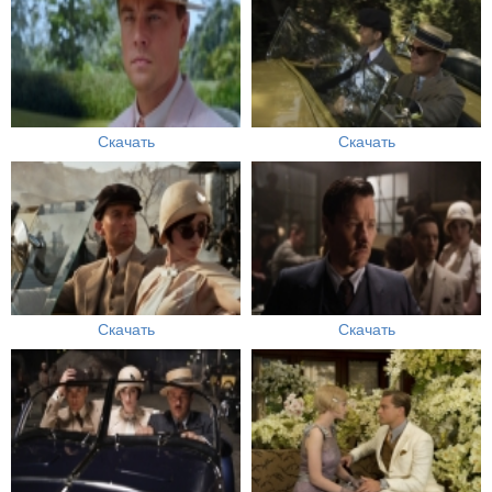
Скачать
Скачать
Скачать
Скачать