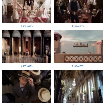
Скачать
Скачать
Скачать
Скачать