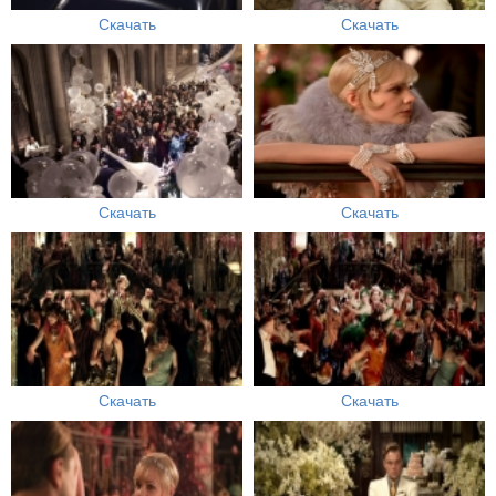
Скачать
Скачать
Скачать
Скачать
Скачать
Скачать