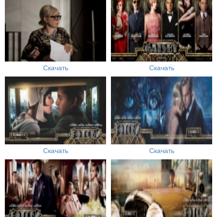
Скачать
Скачать
Скачать
Скачать