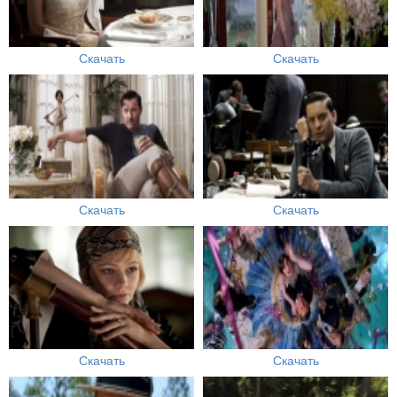
Скачать
Скачать
Скачать
Скачать
Скачать
Скачать