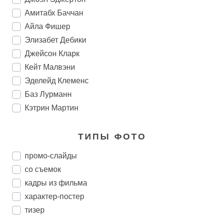
Амитабх Баччан
Айла Фишер
Элизабет Дебики
Джейсон Кларк
Кейт Малвэни
Эделейд Клеменс
Баз Лурманн
Кэтрин Мартин
ТИПЫ ФОТО
промо-слайды
со съемок
кадры из фильма
характер-постер
тизер