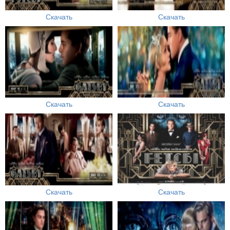
Скачать
Скачать
Скачать
Скачать
Скачать
Скачать