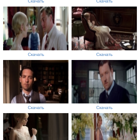
Скачать
Скачать
Скачать
Скачать
Скачать
Скачать