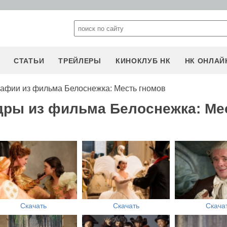
СТАТЬИ
ТРЕЙЛЕРЫ
КИНОКЛУБ НК
НК ОНЛАЙ
афии из фильма Белоснежка: Месть гномов
дры из фильма Белоснежка: Ме
Скачать
Скачать
Скача