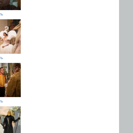
ть
ть
ть