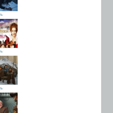
ть
ть
ть