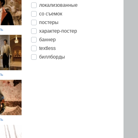
локализованные
со съемок
постеры
ть
характер-постер
баннер
textless
биллборды
ть
ть