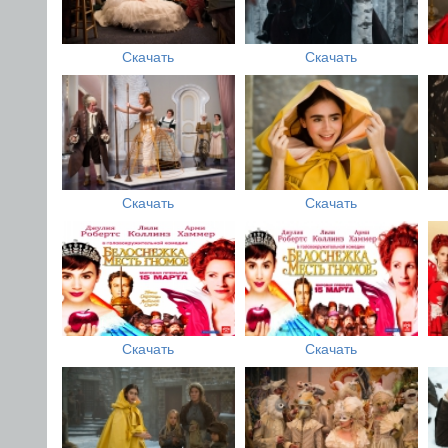
Скачать
Скачать
Скачать
Скачать
Скачать
Скачать