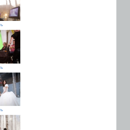
ть
ть
ть