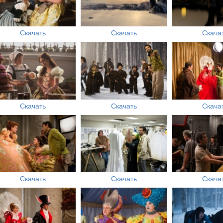
Скачать
Скачать
Скача
Скачать
Скачать
Скача
Скачать
Скачать
Скача