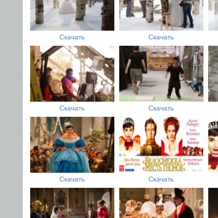
Скачать
Скачать
Скачать
Скачать
Скачать
Скачать