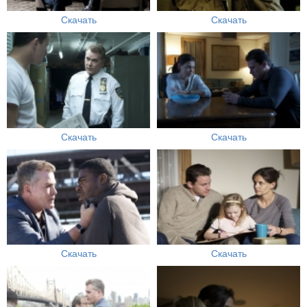
Скачать
Скачать
Скачать
Скачать
Скачать
Скачать