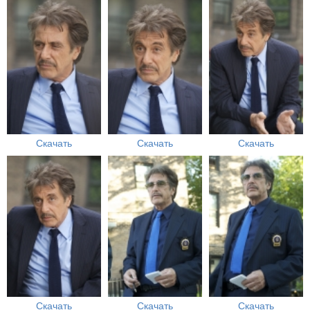
Скачать
Скачать
Скачать
Скачать
Скачать
Скачать