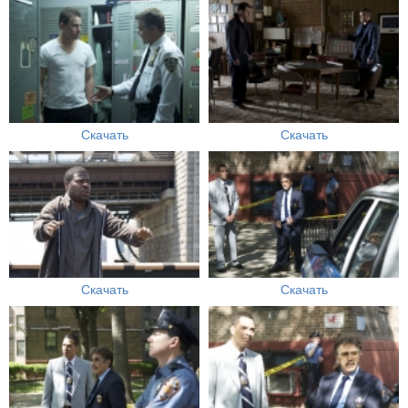
Скачать
Скачать
Скачать
Скачать