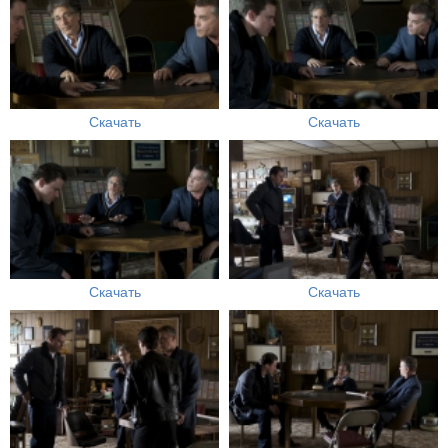
Скачать
Скачать
Скачать
Скачать