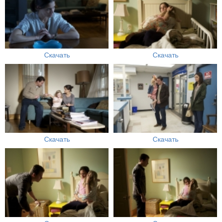
Скачать
Скачать
Скачать
Скачать