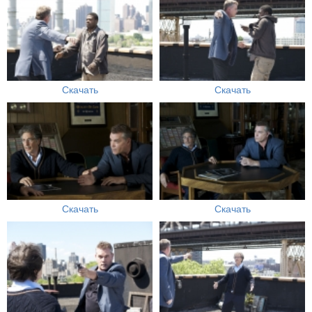
Скачать
Скачать
Скачать
Скачать