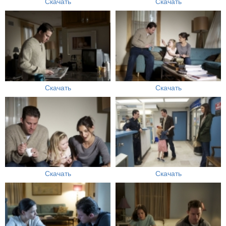
Скачать
Скачать
Скачать
Скачать
Скачать
Скачать