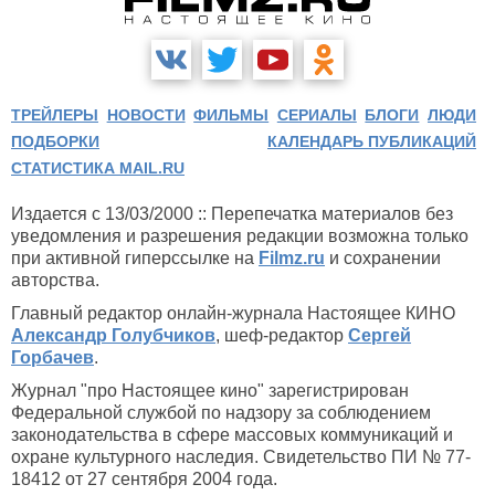
ТРЕЙЛЕРЫ
НОВОСТИ
ФИЛЬМЫ
СЕРИАЛЫ
БЛОГИ
ЛЮДИ
ПОДБОРКИ
КАЛЕНДАРЬ ПУБЛИКАЦИЙ
СТАТИСТИКА MAIL.RU
Издается с 13/03/2000 :: Перепечатка материалов без
уведомления и разрешения редакции возможна только
при активной гиперссылке на
Filmz.ru
и сохранении
авторства.
Главный редактор онлайн-журнала Настоящее КИНО
Александр Голубчиков
, шеф-редактор
Сергей
Горбачев
.
Журнал "про Настоящее кино" зарегистрирован
Федеральной службой по надзору за соблюдением
законодательства в сфере массовых коммуникаций и
охране культурного наследия. Свидетельство ПИ № 77-
18412 от 27 сентября 2004 года.