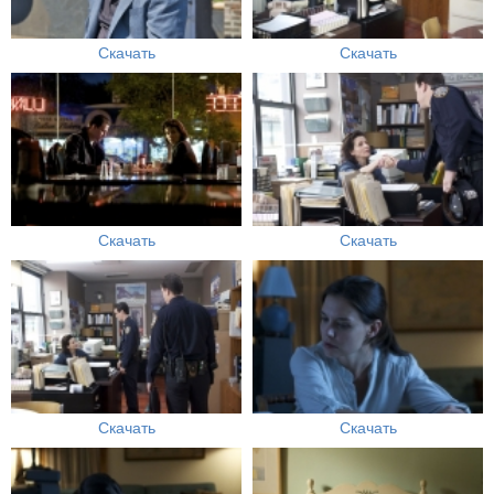
Скачать
Скачать
Скачать
Скачать
Скачать
Скачать