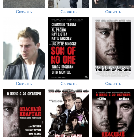
Скачать
Скачать
Скачать
Скачать
Скачать
Скачать