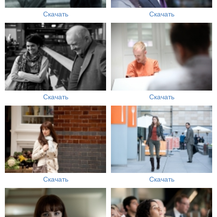
Скачать
Скачать
Скачать
Скачать
Скачать
Скачать