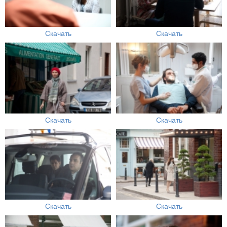
Скачать
Скачать
Скачать
Скачать
Скачать
Скачать