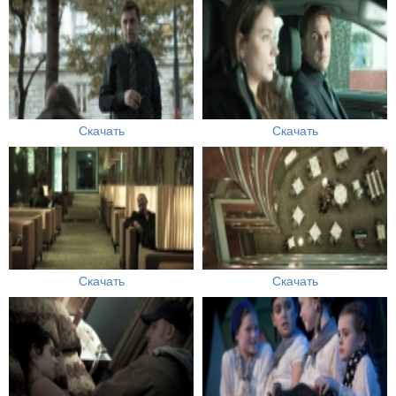
Скачать
Скачать
Скачать
Скачать