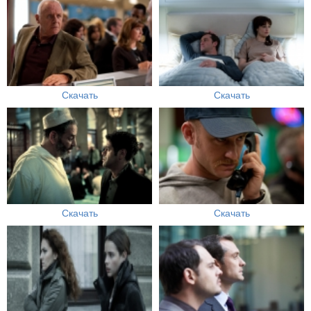
Скачать
Скачать
Скачать
Скачать