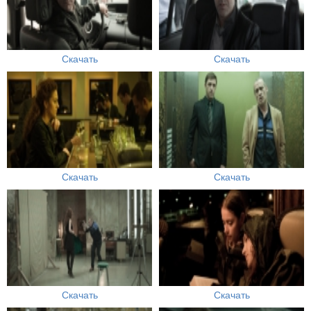
Скачать
Скачать
Скачать
Скачать
Скачать
Скачать