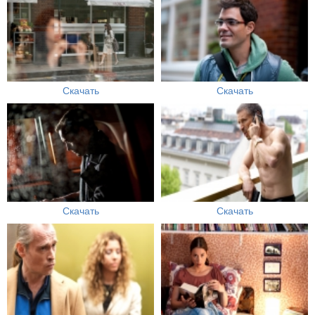
Скачать
Скачать
Скачать
Скачать