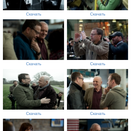
Скачать
Скачать
Скачать
Скачать
Скачать
Скачать