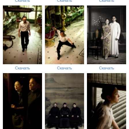
Скачать
Скачать
Скачать
Скачать
Скачать
Скачать