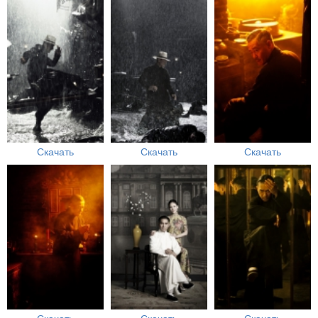
Скачать
Скачать
Скачать