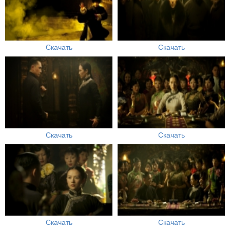
Скачать
Скачать
Скачать
Скачать
Скачать
Скачать