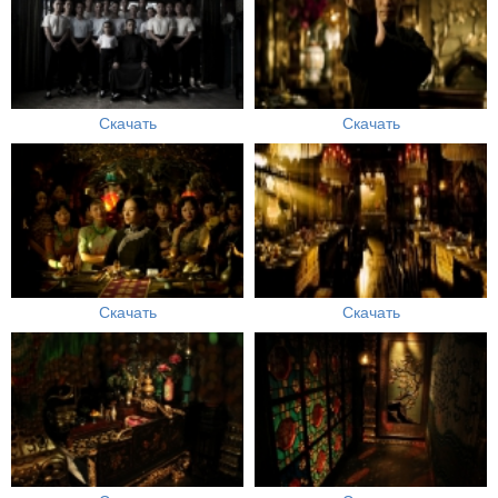
Скачать
Скачать
Скачать
Скачать