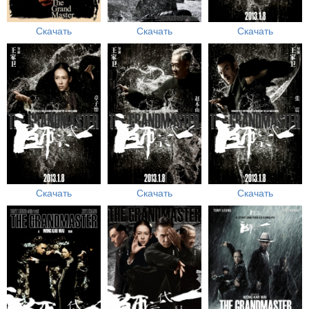
Скачать
Скачать
Скачать
Скачать
Скачать
Скачать