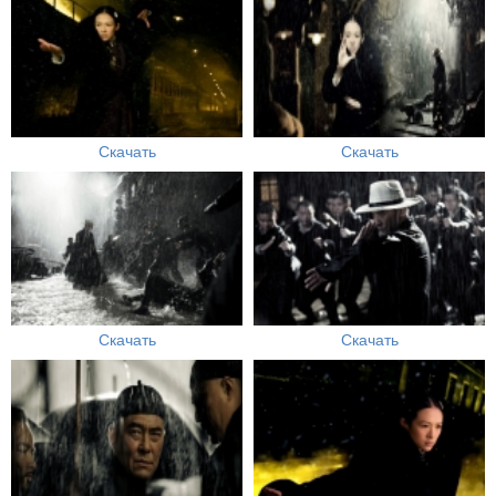
Скачать
Скачать
Скачать
Скачать