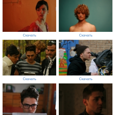
Скачать
Скачать
Скачать
Скачать