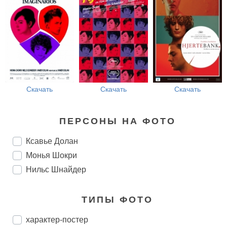
Скачать
Скачать
Скачать
ПЕРСОНЫ НА ФОТО
Ксавье Долан
Монья Шокри
Нильс Шнайдер
ТИПЫ ФОТО
характер-постер