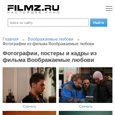
Главная
→
Воображаемые любови
→
Фотографии из фильма Воображаемые любови
Фотографии, постеры и кадры из
фильма Воображаемые любови
Скачать
Скачать