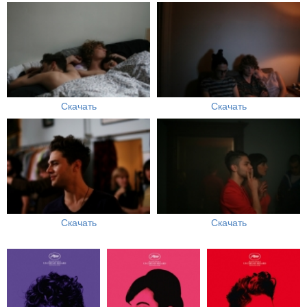
Скачать
Скачать
Скачать
Скачать