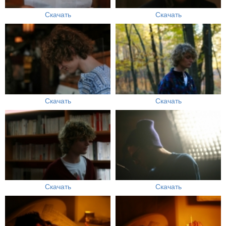
Скачать
Скачать
Скачать
Скачать
Скачать
Скачать