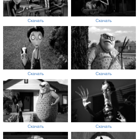
Скачать
Скачать
Скачать
Скачать
Скачать
Скачать