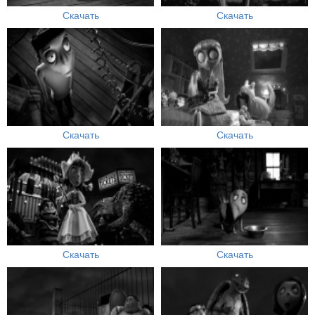
Скачать
Скачать
Скачать
Скачать
Скачать
Скачать