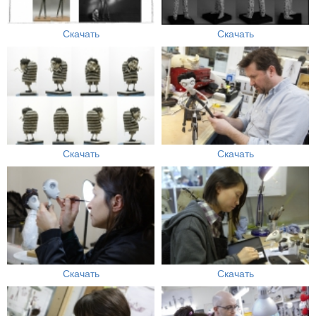
Скачать
Скачать
Скачать
Скачать
Скачать
Скачать