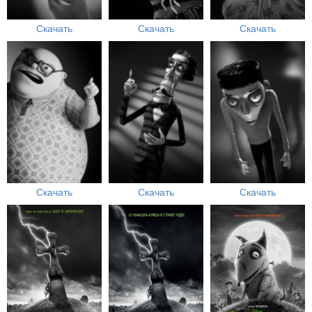
Скачать
Скачать
Скачать
Скачать
Скачать
Скачать