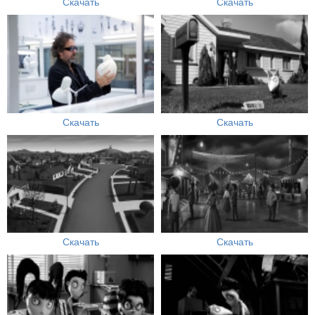
Скачать
Скачать
Скачать
Скачать
Скачать
Скачать