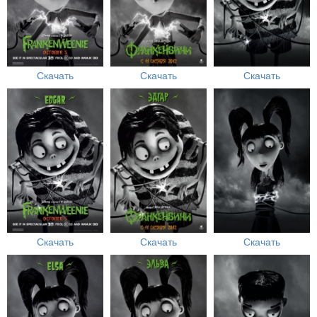
Скачать
Скачать
Скачать
Скачать
Скачать
Скачать