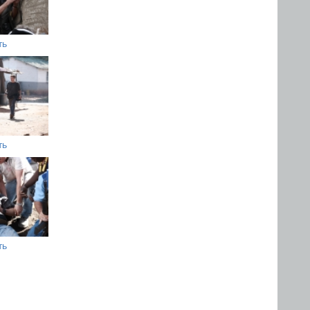
ть
ть
ть