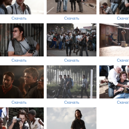
Скачать
Скачать
Скача
Скачать
Скачать
Скача
Скачать
Скачать
Скача