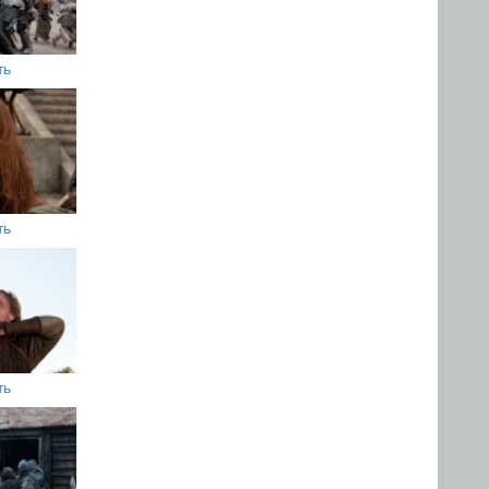
ть
ть
ть