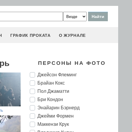
Н
ГРАФИК ПРОКАТА
О ЖУРНАЛЕ
рь
ПЕРСОНЫ НА ФОТО
Джейсон Флеминг
Брайан Кокс
Пол Джаматти
Бри Кондон
Энайарин Бэрнерд
ть
Джейми Формен
Маккензи Крук