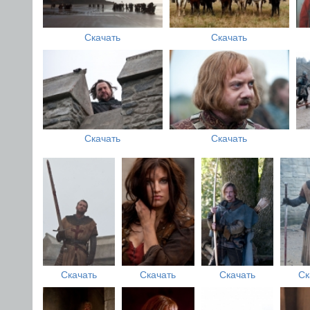
Скачать
Скачать
Скачать
Скачать
Скачать
Скачать
Скачать
Ск