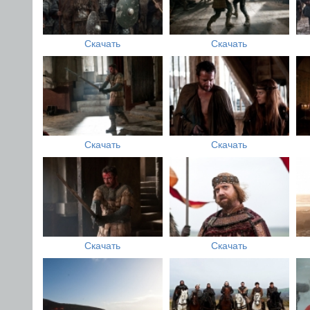
Скачать
Скачать
Скачать
Скачать
Скачать
Скачать