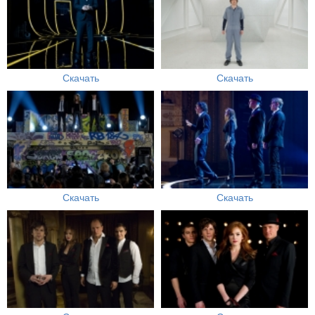
Скачать
Скачать
Скачать
Скачать