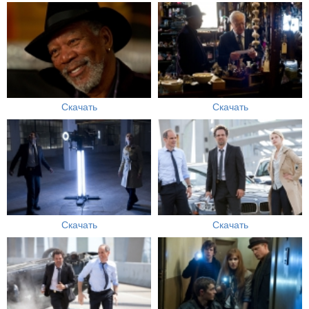
Скачать
Скачать
Скачать
Скачать