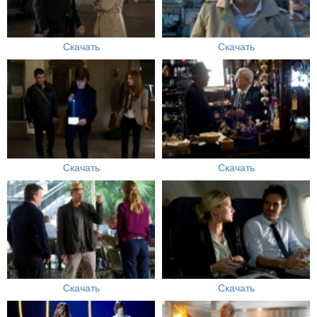
Скачать
Скачать
Скачать
Скачать
Скачать
Скачать