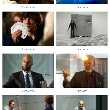
Скачать
Скачать
Скачать
Скачать
Скачать
Скачать