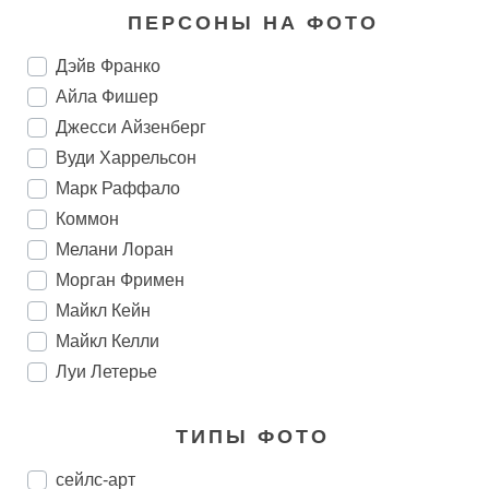
ПЕРСОНЫ НА ФОТО
Дэйв Франко
Айла Фишер
Джесси Айзенберг
Вуди Харрельсон
Марк Раффало
Коммон
Мелани Лоран
Морган Фримен
Майкл Кейн
Майкл Келли
Луи Летерье
ТИПЫ ФОТО
сейлс-арт