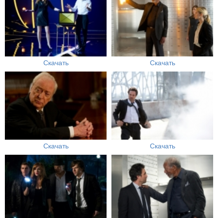
Скачать
Скачать
Скачать
Скачать