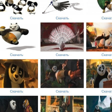
Скачать
Скачать
Скача
Скачать
Скачать
Скача
Скачать
Скачать
Скача