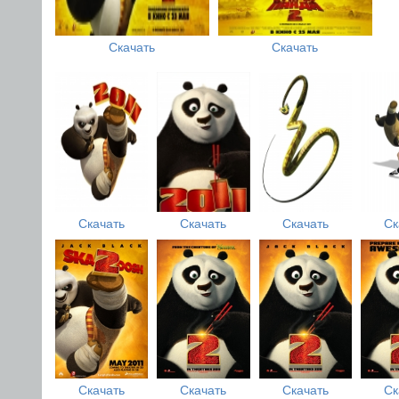
Скачать
Скачать
Скачать
Скачать
Скачать
Ск
Скачать
Скачать
Скачать
Ск