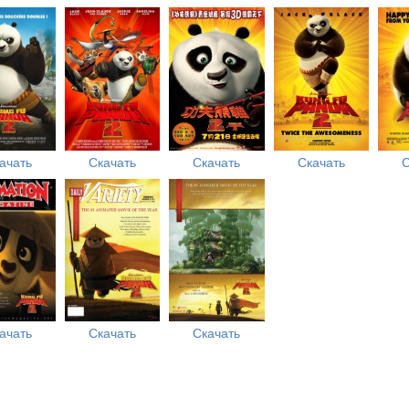
ачать
Скачать
Скачать
Скачать
С
ачать
Скачать
Скачать