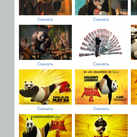
Скачать
Скачать
Скачать
Скачать
Скачать
Скачать