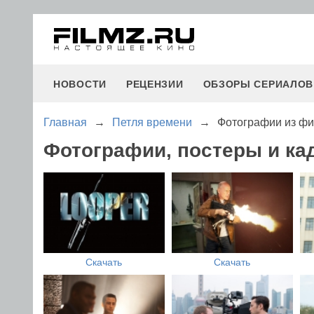
НОВОСТИ
РЕЦЕНЗИИ
ОБЗОРЫ СЕРИАЛОВ
Главная
→
Петля времени
→
Фотографии из фи
Фотографии, постеры и ка
Скачать
Скачать