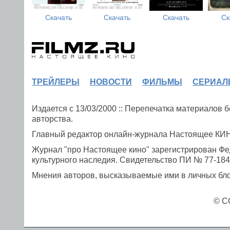
Скачать
Скачать
Скачать
Ск
ТРЕЙЛЕРЫ
НОВОСТИ
ФИЛЬМЫ
СЕРИАЛ
Издается с 13/03/2000 :: Перепечатка материалов
авторства.
Главный редактор онлайн-журнала Настоящее К
Журнал "про Настоящее кино" зарегистрирован Фе
культурного наследия. Свидетельство ПИ № 77-1841
Мнения авторов, высказываемые ими в личных блог
© C