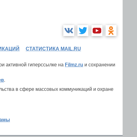
ИКАЦИЙ
СТАТИСТИКА MAIL.RU
при активной гиперссылке на
Filmz.ru
и сохранении
ев
.
льства в сфере массовых коммуникаций и охране
ламы