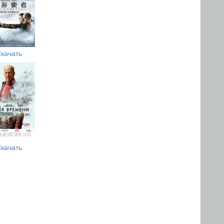
качать
качать