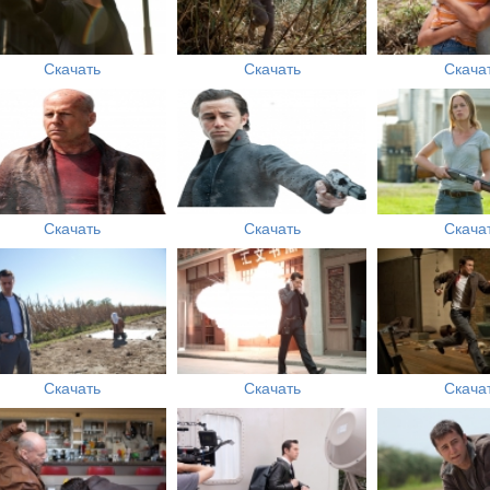
Скачать
Скачать
Скача
Скачать
Скачать
Скача
Скачать
Скачать
Скача