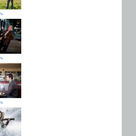
ть
ть
ть