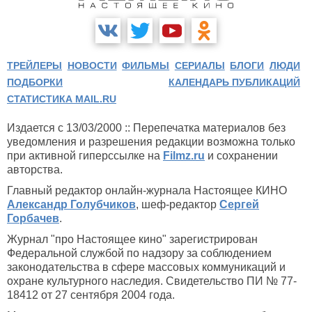
ТРЕЙЛЕРЫ
НОВОСТИ
ФИЛЬМЫ
СЕРИАЛЫ
БЛОГИ
ЛЮДИ
ПОДБОРКИ
КАЛЕНДАРЬ ПУБЛИКАЦИЙ
СТАТИСТИКА MAIL.RU
Издается с 13/03/2000 :: Перепечатка материалов без
уведомления и разрешения редакции возможна только
при активной гиперссылке на
Filmz.ru
и сохранении
авторства.
Главный редактор онлайн-журнала Настоящее КИНО
Александр Голубчиков
, шеф-редактор
Сергей
Горбачев
.
Журнал "про Настоящее кино" зарегистрирован
Федеральной службой по надзору за соблюдением
законодательства в сфере массовых коммуникаций и
охране культурного наследия. Свидетельство ПИ № 77-
18412 от 27 сентября 2004 года.