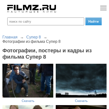
Главная
→
Супер 8
→
Фотографии из фильма Супер 8
Фотографии, постеры и кадры из
фильма Супер 8
Скачать
Скачать