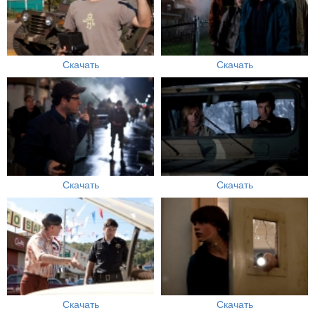
Скачать
Скачать
Скачать
Скачать
Скачать
Скачать