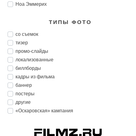
Ноа Эммерих
ТИПЫ ФОТО
со съемок
тизер
промо-слайды
локализованные
биллборды
кадры из фильма
баннер
постеры
другие
«Оскаровская» кампания