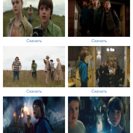
Скачать
Скачать
Скачать
Скачать