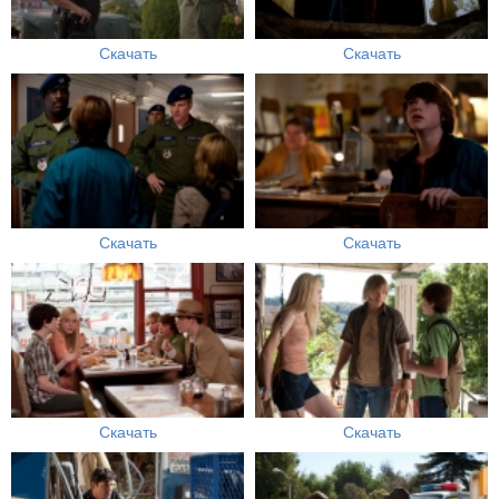
Скачать
Скачать
Скачать
Скачать
Скачать
Скачать