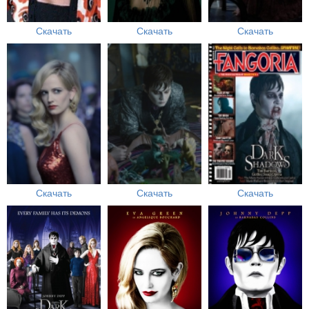
Скачать
Скачать
Скачать
Скачать
Скачать
Скачать