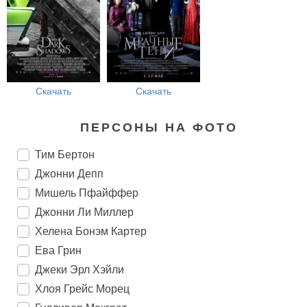
Скачать
Скачать
ПЕРСОНЫ НА ФОТО
Тим Бертон
Джонни Депп
Мишель Пфайффер
Джонни Ли Миллер
Хелена Бонэм Картер
Ева Грин
Джеки Эрл Хэйли
Хлоя Грейс Морец