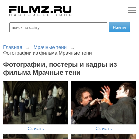
Главная
→
Мрачные тени
→
Фотографии из фильма Мрачные тени
Фотографии, постеры и кадры из
фильма Мрачные тени
Скачать
Скачать