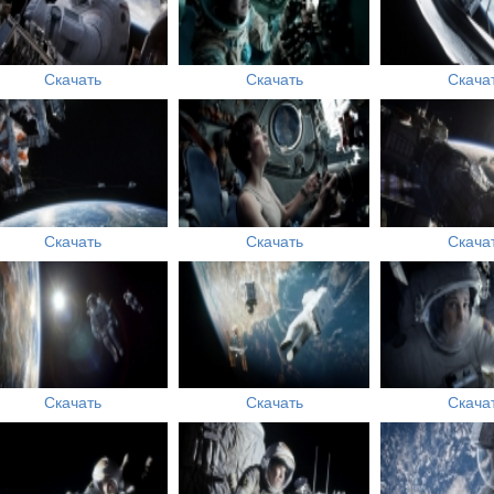
Скачать
Скачать
Скача
Скачать
Скачать
Скача
Скачать
Скачать
Скача