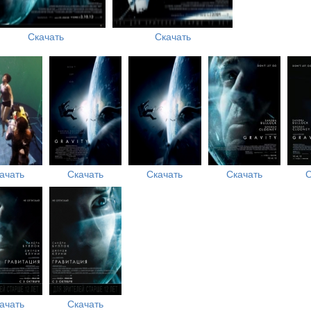
Скачать
Скачать
ачать
Скачать
Скачать
Скачать
С
ачать
Скачать