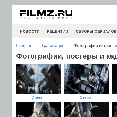
НОВОСТИ
РЕЦЕНЗИИ
ОБЗОРЫ СЕРИАЛОВ
Главная
→
Гравитация
→
Фотографии из фильм
Фотографии, постеры и ка
Скачать
Скачать