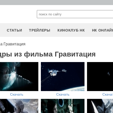
СТАТЬИ
ТРЕЙЛЕРЫ
КИНОКЛУБ НК
НК ОНЛАЙ
а Гравитация
дры из фильма Гравитация
Скачать
Скачать
Скача