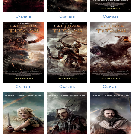
Скачать
Скачать
Скачать
Скачать
Скачать
Скачать