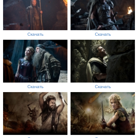
Скачать
Скачать
Скачать
Скачать