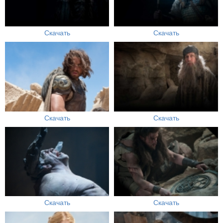
Скачать
Скачать
Скачать
Скачать
Скачать
Скачать