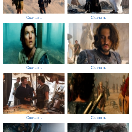
Скачать
Скачать
Скачать
Скачать
Скачать
Скачать