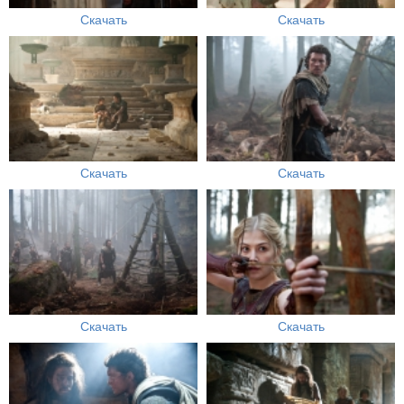
Скачать
Скачать
Скачать
Скачать
Скачать
Скачать