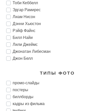
Тоби Кеббелл
Эдгар Рамирес
Лиам Нисон
Дэнни Хьюстон
Рэйф Файнс
Билл Найи
Лили Джеймс
Джонатан Либесман
Джон Белл
ТИПЫ ФОТО
промо-слайды
постеры
биллборды
кадры из фильма
textless