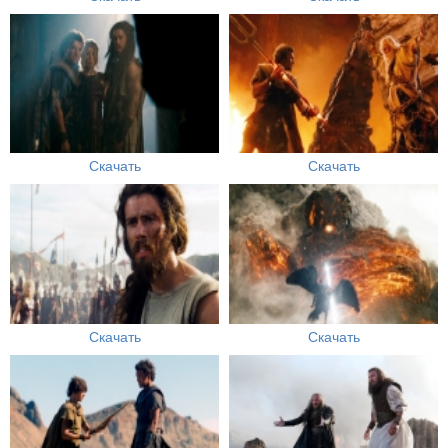
Скачать
Скачать
Скачать
Скачать