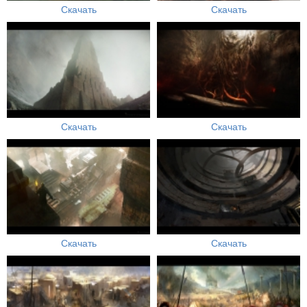
Скачать
Скачать
Скачать
Скачать
Скачать
Скачать