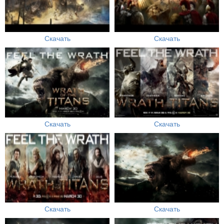
Скачать
Скачать
Скачать
Скачать
Скачать
Скачать