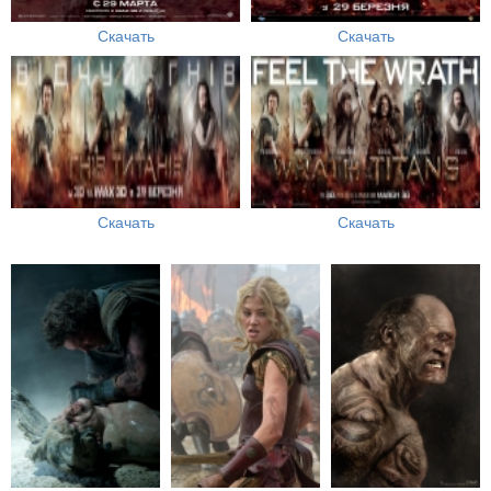
Скачать
Скачать
Скачать
Скачать