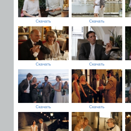
Скачать
Скачать
Скачать
Скачать
Скачать
Скачать