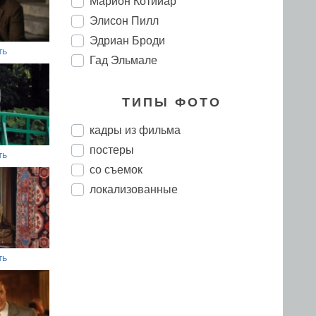
Марион Котийар
Элисон Пилл
Эдриан Броди
ть
Гад Эльмале
ТИПЫ ФОТО
кадры из фильма
постеры
ть
со съемок
локализованные
ть