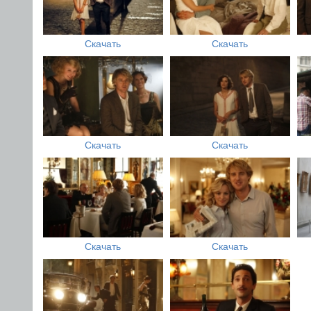
Скачать
Скачать
Скачать
Скачать
Скачать
Скачать