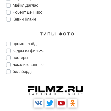
Майкл Даглас
Роберт Де Ниро
Кевин Клайн
ТИПЫ ФОТО
промо-слайды
кадры из фильма
постеры
локализованные
биллборды