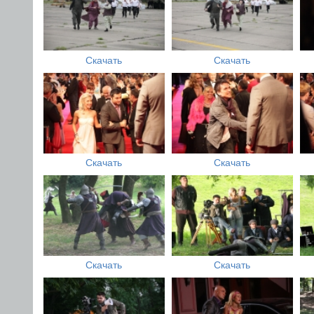
Скачать
Скачать
Скачать
Скачать
Скачать
Скачать