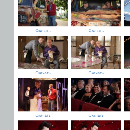
Скачать
Скачать
Скачать
Скачать
Скачать
Скачать