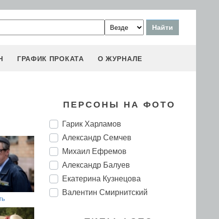
Н
ГРАФИК ПРОКАТА
О ЖУРНАЛЕ
ПЕРСОНЫ НА ФОТО
Гарик Харламов
Александр Семчев
Михаил Ефремов
Александр Балуев
Екатерина Кузнецова
Валентин Смирнитский
ть