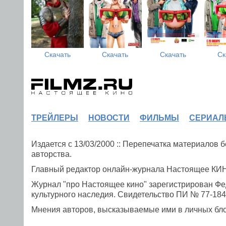
Скачать
Скачать
Скачать
Ск
ТРЕЙЛЕРЫ
НОВОСТИ
ФИЛЬМЫ
СЕРИАЛ
Издается с 13/03/2000 :: Перепечатка материалов
авторства.
Главный редактор онлайн-журнала Настоящее К
Журнал "про Настоящее кино" зарегистрирован Фе
культурного наследия. Свидетельство ПИ № 77-1841
Мнения авторов, высказываемые ими в личных блог