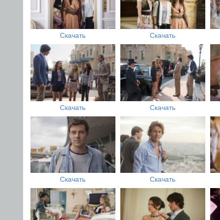
Скачать
Скачать
Скачать
Скачать
Скачать
Скачать