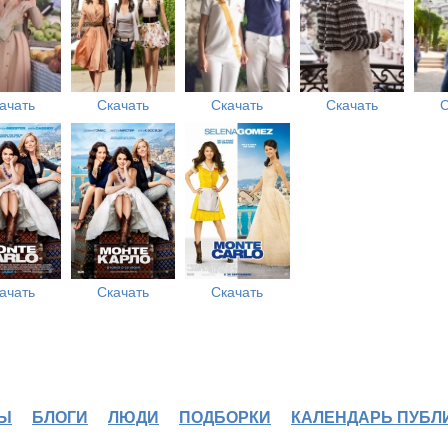
ачать
Скачать
Скачать
Скачать
С
ачать
Скачать
Скачать
Ы
БЛОГИ
ЛЮДИ
ПОДБОРКИ
КАЛЕНДАРЬ ПУБЛ