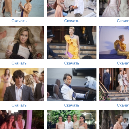
Скачать
Скачать
Скача
Скачать
Скачать
Скача
Скачать
Скачать
Скача