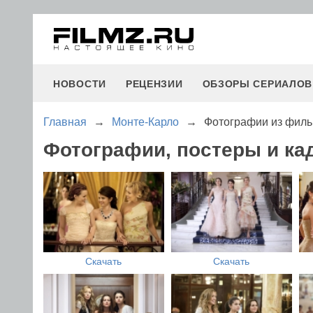
НОВОСТИ
РЕЦЕНЗИИ
ОБЗОРЫ СЕРИАЛОВ
Главная
→
Монте-Карло
→
Фотографии из филь
Фотографии, постеры и ка
Скачать
Скачать