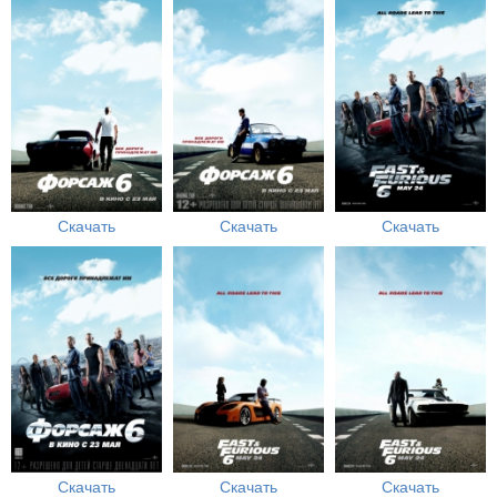
Скачать
Скачать
Скачать
Скачать
Скачать
Скачать