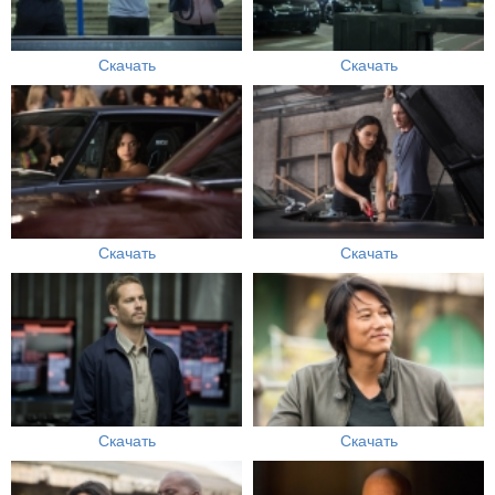
Скачать
Скачать
Скачать
Скачать
Скачать
Скачать