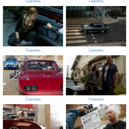
Скачать
Скачать
Скачать
Скачать
Скачать
Скачать