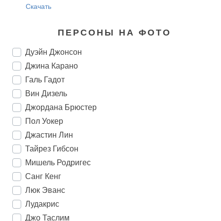
Скачать
ПЕРСОНЫ НА ФОТО
Дуэйн Джонсон
Джина Карано
Галь Гадот
Вин Дизель
Джордана Брюстер
Пол Уокер
Джастин Лин
Тайрез Гибсон
Мишель Родригес
Cанг Кенг
Люк Эванс
Лудакрис
Джо Таслим