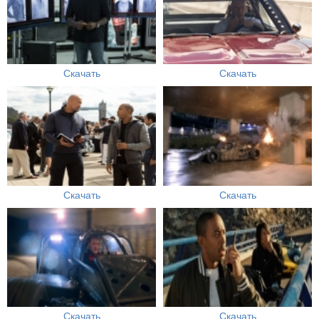
Скачать
Скачать
Скачать
Скачать
Скачать
Скачать