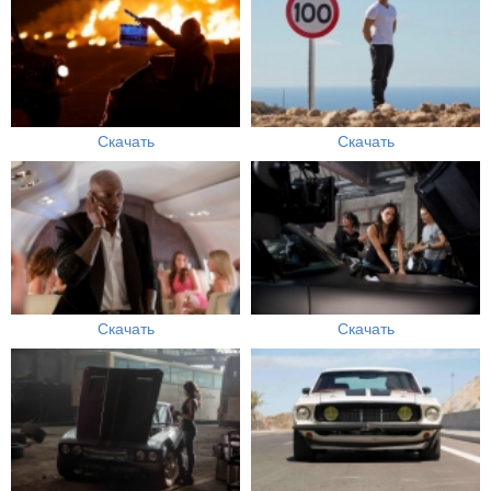
Скачать
Скачать
Скачать
Скачать