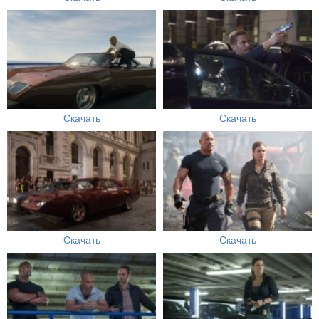
Скачать
Скачать
Скачать
Скачать