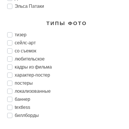
Эльса Патаки
ТИПЫ ФОТО
тизер
сейлс-арт
со съемок
любительское
кадры из фильма
характер-постер
постеры
локализованные
баннер
textless
биллборды