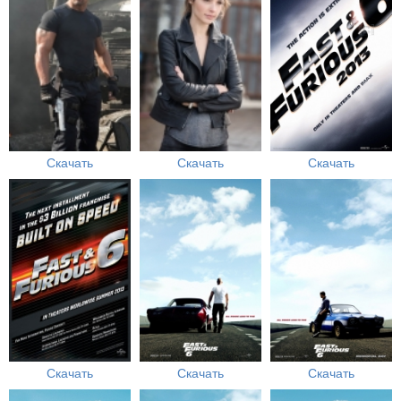
Скачать
Скачать
Скачать
Скачать
Скачать
Скачать