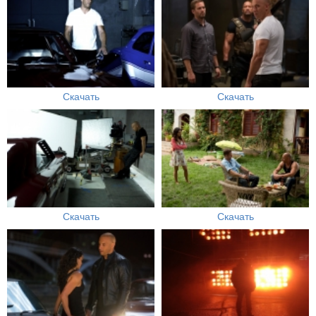
Скачать
Скачать
Скачать
Скачать